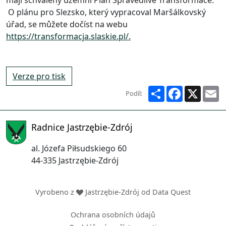
O plánu pro Slezsko, který vypracoval Maršálkovský
úřad, se můžete dočíst na webu
https://transformacja.slaskie.pl/.
Verze pro tisk
Share
Facebook
X
E
Podíl:
Radnice Jastrzębie-Zdrój
al. Józefa Piłsudskiego 60
44-335 Jastrzębie-Zdrój
Vyrobeno z
Jastrzębie-Zdrój od
Data Quest
Ochrana osobních údajů