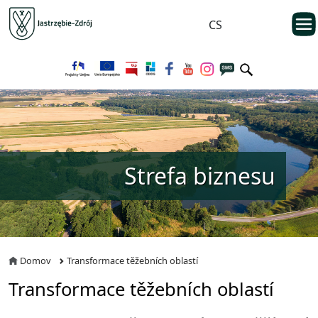
Przejdź do menu głównego
otwarc
CS
Przejdź do treści
Strefa biznesu
Domov
Transformace těžebních oblastí
Transformace těžebních oblastí