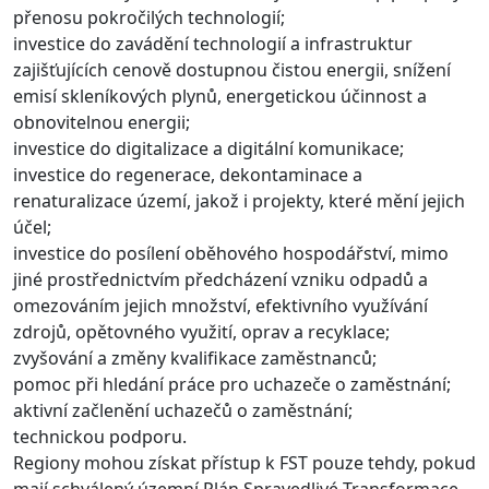
přenosu pokročilých technologií;
investice do zavádění technologií a infrastruktur
zajišťujících cenově dostupnou čistou energii, snížení
emisí skleníkových plynů, energetickou účinnost a
obnovitelnou energii;
investice do digitalizace a digitální komunikace;
investice do regenerace, dekontaminace a
renaturalizace území, jakož i projekty, které mění jejich
účel;
investice do posílení oběhového hospodářství, mimo
jiné prostřednictvím předcházení vzniku odpadů a
omezováním jejich množství, efektivního využívání
zdrojů, opětovného využití, oprav a recyklace;
zvyšování a změny kvalifikace zaměstnanců;
pomoc při hledání práce pro uchazeče o zaměstnání;
aktivní začlenění uchazečů o zaměstnání;
technickou podporu.
Regiony mohou získat přístup k FST pouze tehdy, pokud
mají schválený územní Plán Spravedlivé Transformace.