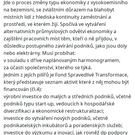
Jde o proces změny typu ekonomiky z vysokoemisního
na bezemisní, se zvláštním důrazem na blahobyt
místních lidí z hlediska kontinuity zaměstnání a
prostředí, ve kterém žijí. Spočívá ve vytváření
alternativních průmyslových odvětví ekonomiky a
zajištění pracovních míst těm, kteří o ně přijdou, v
důsledku postupného zavírání podniků, jako jsou doly
nebo elektrárny. Musí probíhat:
v souladu s dříve naplánovaným harmonogramem,
za účasti společenství, kterého se týká.
Jedním z jejích pilířů je Fond Spravedlivé Transformace,
který představuje seznam aktivit které z něj mohou být
financován (čl.4):
výrobní investice do malých a středních podniků, včetně
podniků typu start-up, vedoucích k hospodářské
diverzifikaci a ekonomické restrukturalizaci;
investice do vytváření nových podniků, včetně
podnikatelských inkubátorů a poradenských služeb;
investice do výzkumu a inovací, jak rovněž dp podpory