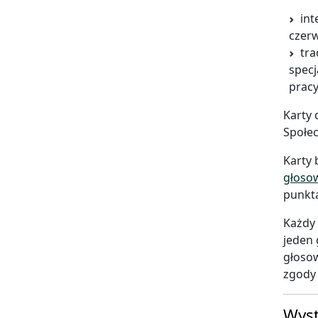
int
czer
tra
specj
pracy
Karty 
Społe
Karty 
głosow
punkta
Każdy 
jeden 
głosow
zgody
Wyst