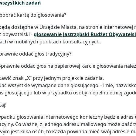
 wszystkich zadań
pobrać kartę do głosowania?
będą dostępne w Urzędzie Miasta, na stronie internetowej 
 obywatelski -
głosowanie Jastrzębski Budżet Obywatelsk
ach w mobilnych punktach konsultacyjnych.
prawnie oddać głos tradycyjny?
prawnie oddać głos na papierowej karcie głosowania należ
awić znak „X” przy jednym projekcie zadania,
ać wszystkie wymagane dane głosującego – imię, nazwisko,
s głosującego lub w przypadku osoby niepełnoletniej zgo
aj!
padku głosowania internetowego konieczny będzie adres e-m
cyjny. Co ważne, z jednego adresu mailowego może paść tyl
m jest kilka osób, to każda powinna mieć swój adres e-mai