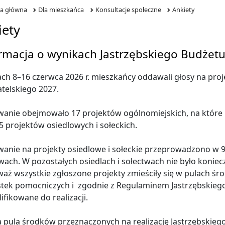
na główna
Dla mieszkańca
Konsultacje społeczne
Ankiety
iety
rmacja o wynikach Jastrzębskiego Budżet
ch 8–16 czerwca 2026 r. mieszkańcy oddawali głosy na pro
telskiego 2027.
anie obejmowało 17 projektów ogólnomiejskich, na które 
5 projektów osiedlowych i sołeckich.
anie na projekty osiedlowe i sołeckie przeprowadzono w 
wach. W pozostałych osiedlach i sołectwach nie było konie
aż wszystkie zgłoszone projekty zmieściły się w pulach ś
stek pomocniczych i zgodnie z Regulaminem Jastrzębskieg
ifikowane do realizacji.
 pula środków przeznaczonych na realizację Jastrzębskieg