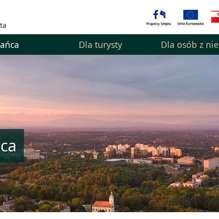
ta
kańca
Dla turysty
Dla osób z ni
ńca