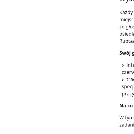
Każdy 
miejsc
że gło
osiedl
Rupta
Swój 
int
czerw
tra
specj
pracy
Na co
W tym 
zadani