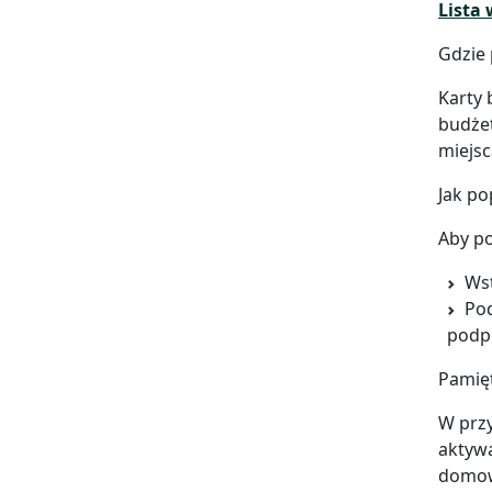
Lista
Gdzie 
Karty 
budżet
miejsc
Jak po
Aby po
Wst
Pod
podpi
Pamięt
W przy
aktywa
domowy