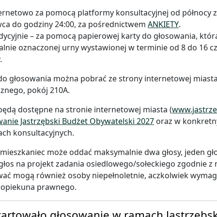
ernetowo za pomocą platformy konsultacyjnej od północy z
wca do godziny 24:00, za pośrednictwem
ANKIETY
.
dycyjnie – za pomocą papierowej karty do głosowania, któr
alnie oznaczonej urny wystawionej w terminie od 8 do 16 c
.
do głosowania można pobrać ze strony internetowej miasta
cznego, pokój 210A.
będą dostępne na stronie internetowej miasta (
www.jastrze
anie Jastrzębski Budżet Obywatelski 2027
oraz w konkretn
ch konsultacyjnych.
mieszkaniec może oddać maksymalnie dwa głosy, jeden gło
głos na projekt zadania osiedlowego/sołeckiego zgodnie z
ać mogą również osoby niepełnoletnie, aczkolwiek wymaga
 opiekuna prawnego.
artowało głosowanie w ramach Jastrzębs