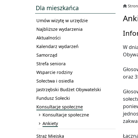
Stro
Dla mieszkańca
Ank
Umów wizytę w urzędzie
Najbliższe wydarzenia
Info
Aktualności
Kalendarz wydarzeń
W dnia
Obywa
Samorząd
Strefa seniora
Głosow
Wsparcie rodziny
oraz 3
Sołectwa i osiedla
Jastrzębski Budżet Obywatelski
Głosow
Fundusz Sołecki
sołect
poniew
Konsultacje społeczne
jedno
Konsultacje społeczne
zakwal
Ankiety
Łączna
Straż Miejska