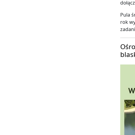
dołąc
Pula ś
rok wy
zadani
Ośro
blas