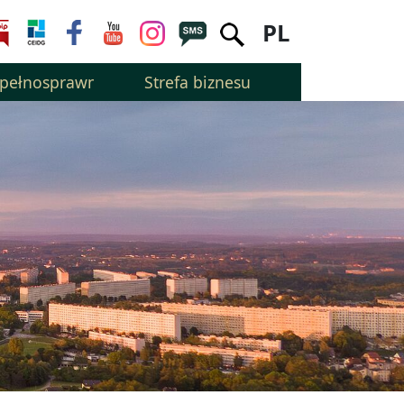
PL
epełnosprawnością
Strefa biznesu