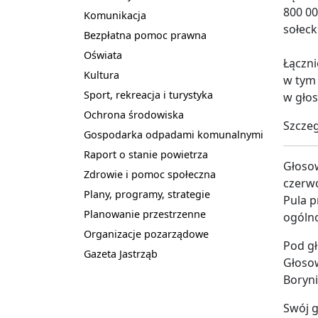
800 00
Komunikacja
sołeck
Bezpłatna pomoc prawna
Oświata
Łączni
Kultura
w tym 
Sport, rekreacja i turystyka
w głos
Ochrona środowiska
Szczeg
Gospodarka odpadami komunalnymi
Raport o stanie powietrza
Głosow
Zdrowie i pomoc społeczna
czerwc
Plany, programy, strategie
Pula p
Planowanie przestrzenne
ogólno
Organizacje pozarządowe
Pod gł
Gazeta Jastrząb
Głosow
Boryni
Swój 