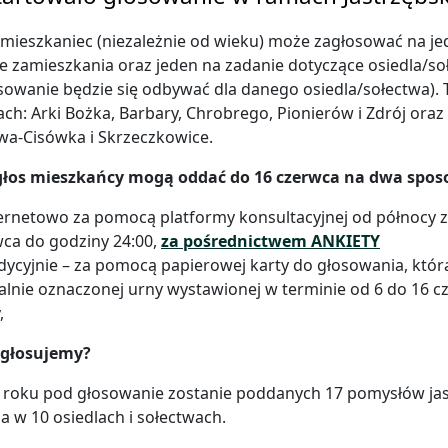
mieszkaniec (niezależnie od wieku) może zagłosować na je
e zamieszkania oraz jeden na zadanie dotyczące osiedla/
sowanie będzie się odbywać dla danego osiedla/sołectwa)
ach: Arki Bożka, Barbary, Chrobrego, Pionierów i Zdrój oraz
wa-Cisówka i Skrzeczkowice.
głos mieszkańcy mogą oddać do 16 czerwca na dwa spos
ernetowo za pomocą platformy konsultacyjnej od północy z
ca do godziny 24:00,
za pośrednictwem ANKIETY
dycyjnie – za pomocą papierowej karty do głosowania, któr
alnie oznaczonej urny wystawionej w terminie od 6 do 16 c
,
 głosujemy?
roku pod głosowanie zostanie poddanych 17 pomysłów jast
a w 10 osiedlach i sołectwach.