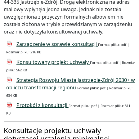
44-335 Jastrzębie-Zdrój. Drogą elektroniczną na adres
mailowy wpłynęła jedna uwaga. Jednak nie została
uwzględniona z przyczyn formalnych albowiem nie
została złożona w trybie przewidzianym w zarządzeniu
oraz nie dotyczyła konsultowanej uchwały.
Zarządzenie w sprawie konsultacji
Format pliku: pdf |
Rozmiar pliku: 216 KB
Konsultowany projekt uchwały
Format pliku: pdf | Rozmiar
pliku: 562 KB
Strategia Rozwoju Miasta Jastrzębie-Zdrój 2030+ w
obliczu transformacji regionu
Format pliku: pdf | Rozmiar pliku:
634 KB
Protokół z konsultacji
Format pliku: pdf | Rozmiar pliku: 311
KB
Konsultacje projektu uchwały
dotyczącej ustalenia minimalnej