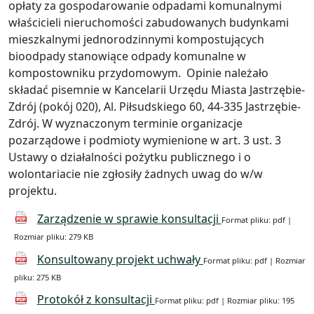
opłaty za gospodarowanie odpadami komunalnymi
właścicieli nieruchomości zabudowanych budynkami
mieszkalnymi jednorodzinnymi kompostujących
bioodpady stanowiące odpady komunalne w
kompostowniku przydomowym. Opinie należało
składać pisemnie w Kancelarii Urzędu Miasta Jastrzębie-
Zdrój (pokój 020), Al. Piłsudskiego 60, 44-335 Jastrzębie-
Zdrój. W wyznaczonym terminie organizacje
pozarządowe i podmioty wymienione w art. 3 ust. 3
Ustawy o działalności pożytku publicznego i o
wolontariacie nie zgłosiły żadnych uwag do w/w
projektu.
Zarządzenie w sprawie konsultacji
Format pliku: pdf |
Rozmiar pliku: 279 KB
Konsultowany projekt uchwały
Format pliku: pdf | Rozmiar
pliku: 275 KB
Protokół z konsultacji
Format pliku: pdf | Rozmiar pliku: 195