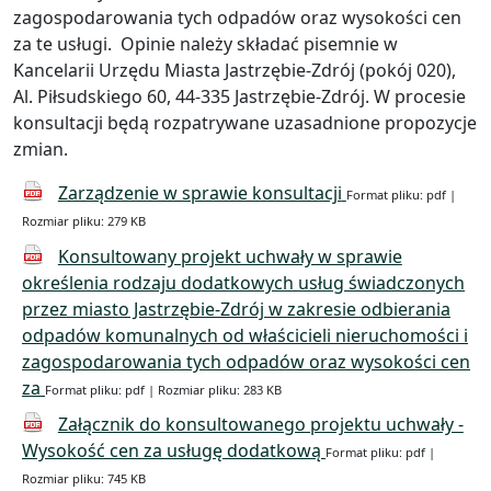
zagospodarowania tych odpadów oraz wysokości cen
za te usługi. Opinie należy składać pisemnie w
Kancelarii Urzędu Miasta Jastrzębie-Zdrój (pokój 020),
Al. Piłsudskiego 60, 44-335 Jastrzębie-Zdrój. W procesie
konsultacji będą rozpatrywane uzasadnione propozycje
zmian.
Zarządzenie w sprawie konsultacji
Format pliku: pdf |
Rozmiar pliku: 279 KB
Konsultowany projekt uchwały w sprawie
określenia rodzaju dodatkowych usług świadczonych
przez miasto Jastrzębie-Zdrój w zakresie odbierania
odpadów komunalnych od właścicieli nieruchomości i
zagospodarowania tych odpadów oraz wysokości cen
za
Format pliku: pdf | Rozmiar pliku: 283 KB
Załącznik do konsultowanego projektu uchwały -
Wysokość cen za usługę dodatkową
Format pliku: pdf |
Rozmiar pliku: 745 KB