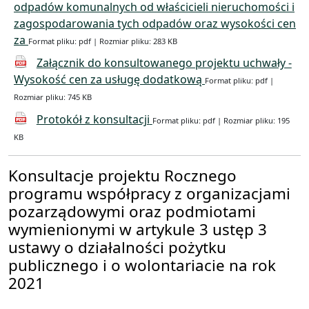
odpadów komunalnych od właścicieli nieruchomości i
zagospodarowania tych odpadów oraz wysokości cen
za
Format pliku: pdf | Rozmiar pliku: 283 KB
Załącznik do konsultowanego projektu uchwały -
Wysokość cen za usługę dodatkową
Format pliku: pdf |
Rozmiar pliku: 745 KB
Protokół z konsultacji
Format pliku: pdf | Rozmiar pliku: 195
KB
Konsultacje projektu Rocznego
programu współpracy z organizacjami
pozarządowymi oraz podmiotami
wymienionymi w artykule 3 ustęp 3
ustawy o działalności pożytku
publicznego i o wolontariacie na rok
2021