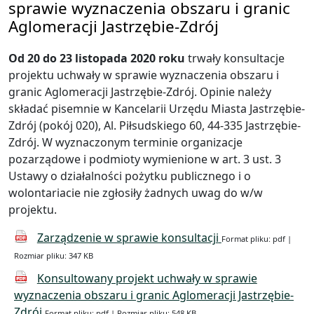
sprawie wyznaczenia obszaru i granic
Aglomeracji Jastrzębie-Zdrój
Od 20 do 23 listopada 2020 roku
trwały konsultacje
projektu uchwały w sprawie wyznaczenia obszaru i
granic Aglomeracji Jastrzębie-Zdrój. Opinie należy
składać pisemnie w Kancelarii Urzędu Miasta Jastrzębie-
Zdrój (pokój 020), Al. Piłsudskiego 60, 44-335 Jastrzębie-
Zdrój. W wyznaczonym terminie organizacje
pozarządowe i podmioty wymienione w art. 3 ust. 3
Ustawy o działalności pożytku publicznego i o
wolontariacie nie zgłosiły żadnych uwag do w/w
projektu.
Zarządzenie w sprawie konsultacji
Format pliku: pdf |
Rozmiar pliku: 347 KB
Konsultowany projekt uchwały w sprawie
wyznaczenia obszaru i granic Aglomeracji Jastrzębie-
Zdrój
Format pliku: pdf | Rozmiar pliku: 548 KB