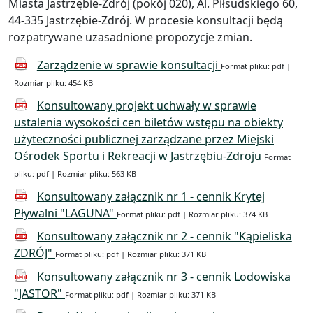
Miasta Jastrzębie-Zdrój (pokój 020), Al. Piłsudskiego 60,
44-335 Jastrzębie-Zdrój. W procesie konsultacji będą
rozpatrywane uzasadnione propozycje zmian.
Zarządzenie w sprawie konsultacji
Format pliku: pdf |
Rozmiar pliku: 454 KB
Konsultowany projekt uchwały w sprawie
ustalenia wysokości cen biletów wstępu na obiekty
użyteczności publicznej zarządzane przez Miejski
Ośrodek Sportu i Rekreacji w Jastrzębiu-Zdroju
Format
pliku: pdf | Rozmiar pliku: 563 KB
Konsultowany załącznik nr 1 - cennik Krytej
Pływalni "LAGUNA"
Format pliku: pdf | Rozmiar pliku: 374 KB
Konsultowany załącznik nr 2 - cennik "Kąpieliska
ZDRÓJ"
Format pliku: pdf | Rozmiar pliku: 371 KB
Konsultowany załącznik nr 3 - cennik Lodowiska
"JASTOR"
Format pliku: pdf | Rozmiar pliku: 371 KB