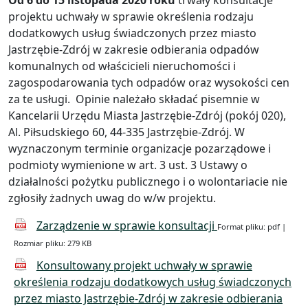
Od 6 do 15 listopada 2020 roku
trwały konsultacje
projektu uchwały w sprawie określenia rodzaju
dodatkowych usług świadczonych przez miasto
Jastrzębie-Zdrój w zakresie odbierania odpadów
komunalnych od właścicieli nieruchomości i
zagospodarowania tych odpadów oraz wysokości cen
za te usługi. Opinie należało składać pisemnie w
Kancelarii Urzędu Miasta Jastrzębie-Zdrój (pokój 020),
Al. Piłsudskiego 60, 44-335 Jastrzębie-Zdrój. W
wyznaczonym terminie organizacje pozarządowe i
podmioty wymienione w art. 3 ust. 3 Ustawy o
działalności pożytku publicznego i o wolontariacie nie
zgłosiły żadnych uwag do w/w projektu.
Zarządzenie w sprawie konsultacji
Format pliku: pdf |
Rozmiar pliku: 279 KB
Konsultowany projekt uchwały w sprawie
określenia rodzaju dodatkowych usług świadczonych
przez miasto Jastrzębie-Zdrój w zakresie odbierania