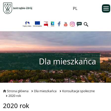
Przejdź do menu głównego
otwarc
PL
Przejdź do treści
Dla mieszkańca
Strona główna
Dla mieszkańca
Konsultacje społeczne
2020 rok
2020 rok