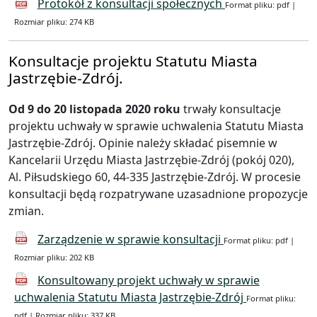
Protokół z konsultacji społecznych
Format pliku: pdf |
Rozmiar pliku: 274 KB
Konsultacje projektu Statutu Miasta
Jastrzębie-Zdrój.
Od 9 do 20 listopada 2020 roku
trwały konsultacje
projektu uchwały w sprawie uchwalenia Statutu Miasta
Jastrzębie-Zdrój. Opinie należy składać pisemnie w
Kancelarii Urzędu Miasta Jastrzębie-Zdrój (pokój 020),
Al. Piłsudskiego 60, 44-335 Jastrzębie-Zdrój. W procesie
konsultacji będą rozpatrywane uzasadnione propozycje
zmian.
Zarządzenie w sprawie konsultacji
Format pliku: pdf |
Rozmiar pliku: 202 KB
Konsultowany projekt uchwały w sprawie
uchwalenia Statutu Miasta Jastrzębie-Zdrój
Format pliku:
pdf | Rozmiar pliku: 337 KB