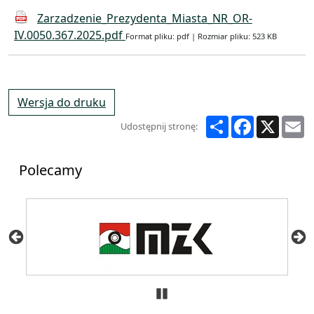
Zarzadzenie_Prezydenta_Miasta_NR_OR-
IV.0050.367.2025.pdf
Format pliku: pdf | Rozmiar pliku: 523 KB
Wersja do druku
Share
Facebook
X
E
Udostępnij stronę:
Polecamy
Zatrzymaj