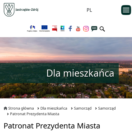
Przejdź do menu głównego
otwarc
PL
Przejdź do treści
Dla mieszkańca
Strona główna
Dla mieszkańca
Samorząd
Samorząd
Patronat Prezydenta Miasta
Patronat Prezydenta Miasta