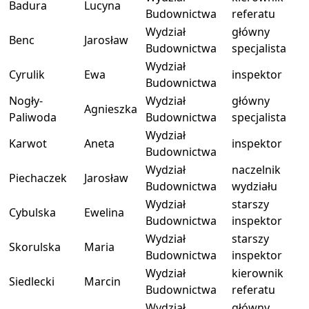
Badura
Lucyna
Budownictwa
referatu
Wydział
główny
Benc
Jarosław
Budownictwa
specjalista
Wydział
Cyrulik
Ewa
inspektor
Budownictwa
Nogły-
Wydział
główny
Agnieszka
Paliwoda
Budownictwa
specjalista
Wydział
Karwot
Aneta
inspektor
Budownictwa
Wydział
naczelnik
Piechaczek
Jarosław
Budownictwa
wydziału
Wydział
starszy
Cybulska
Ewelina
Budownictwa
inspektor
Wydział
starszy
Skorulska
Maria
Budownictwa
inspektor
Wydział
kierownik
Siedlecki
Marcin
Budownictwa
referatu
Wydział
główny