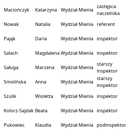
zastępca
Maciończyk
Katarzyna
Wydział Mienia
naczelnika
Nowak
Natalia
Wydział Mienia
referent
Pająk
Daria
Wydział Mienia
inspektor
Salach
Magdalena
Wydział Mienia
inspektor
starszy
Saługa
Marzena
Wydział Mienia
inspektor
starszy
Smolińska
Anna
Wydział Mienia
inspektor
Szulik
Wioletta
Wydział Mienia
inspektor
Kolorz-Sajdak
Beata
Wydział Mienia
inspektor
Pukowiec
Klaudia
Wydział Mienia
podinspektor