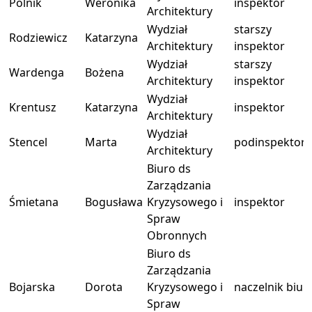
Polnik
Weronika
inspektor
Architektury
Wydział
starszy
Rodziewicz
Katarzyna
Architektury
inspektor
Wydział
starszy
Wardenga
Bożena
Architektury
inspektor
Wydział
Krentusz
Katarzyna
inspektor
Architektury
Wydział
Stencel
Marta
podinspektor
Architektury
Biuro ds
Zarządzania
Śmietana
Bogusława
Kryzysowego i
inspektor
Spraw
Obronnych
Biuro ds
Zarządzania
Bojarska
Dorota
Kryzysowego i
naczelnik biur
Spraw