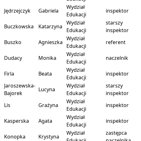
Wydział
Jędrzejczyk
Gabriela
inspektor
Edukacji
Wydział
starszy
Buczkowska
Katarzyna
Edukacji
inspektor
Wydział
Buszko
Agnieszka
referent
Edukacji
Wydział
Dudacy
Monika
naczelnik
Edukacji
Wydział
Firla
Beata
inspektor
Edukacji
Jaroszewska-
Wydział
starszy
Lucyna
Bajorek
Edukacji
inspektor
Wydział
Lis
Grażyna
inspektor
Edukacji
Wydział
Kasperska
Agata
inspektor
Edukacji
Wydział
zastępca
Konopka
Krystyna
Edukacji
naczelnika