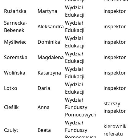
Wydział
Rużańska
Martyna
inspektor
Edukacji
Sarnecka-
Wydział
Aleksandra
inspektor
Bębenek
Edukacji
Wydział
Myśliwiec
Dominika
inspektor
Edukacji
Wydział
Soremska
Magdalena
inspektor
Edukacji
Wydział
Wolińska
Katarzyna
inspektor
Edukacji
Wydział
Lotko
Daria
inspektor
Edukacji
Wydział
starszy
Cieślik
Anna
Funduszy
inspektor
Pomocowych
Wydział
kierownik
Czułyt
Beata
Funduszy
referatu
Pomocowych