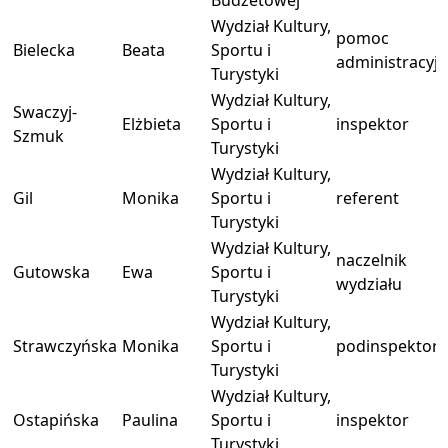
Budżetowej
Wydział Kultury,
pomoc
Bielecka
Beata
Sportu i
administracyj
Turystyki
Wydział Kultury,
Swaczyj-
Elżbieta
Sportu i
inspektor
Szmuk
Turystyki
Wydział Kultury,
Gil
Monika
Sportu i
referent
Turystyki
Wydział Kultury,
naczelnik
Gutowska
Ewa
Sportu i
wydziału
Turystyki
Wydział Kultury,
Strawczyńska
Monika
Sportu i
podinspektor
Turystyki
Wydział Kultury,
Ostapińska
Paulina
Sportu i
inspektor
Turystyki