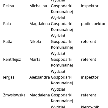
Wydział
Pęksa
Michalina
Gospodarki
inspektor
Komunalnej
Wydział
Pala
Magdalena
Gospodarki
podinspektor
Komunalnej
Wydział
Patla
Nikola
Gospodarki
referent
Komunalnej
Wydział
Rentflejsz
Marta
Gospodarki
referent
Komunalnej
Wydział
Jergas
Aleksandra
Gospodarki
inspektor
Komunalnej
Wydział
Zmysłowska
Magdalena
Gospodarki
referent
Komunalnej
Wydział
kierownik