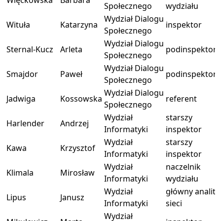
Więckowska
Barbara
Społecznego
wydziału
Wydział Dialogu
Wituła
Katarzyna
inspektor
Społecznego
Wydział Dialogu
Sternal-Kucz
Arleta
podinspektor
Społecznego
Wydział Dialogu
Smajdor
Paweł
podinspektor
Społecznego
Wydział Dialogu
Jadwiga
Kossowska
referent
Społecznego
Wydział
starszy
Harlender
Andrzej
Informatyki
inspektor
Wydział
starszy
Kawa
Krzysztof
Informatyki
inspektor
Wydział
naczelnik
Klimala
Mirosław
Informatyki
wydziału
Wydział
główny anality
Lipus
Janusz
Informatyki
sieci
Wydział