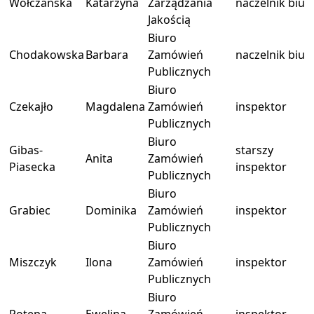
Wołczańska
Katarzyna
Zarządzania
naczelnik biur
Jakością
Biuro
Chodakowska
Barbara
Zamówień
naczelnik biur
Publicznych
Biuro
Czekajło
Magdalena
Zamówień
inspektor
Publicznych
Biuro
Gibas-
starszy
Anita
Zamówień
Piasecka
inspektor
Publicznych
Biuro
Grabiec
Dominika
Zamówień
inspektor
Publicznych
Biuro
Miszczyk
Ilona
Zamówień
inspektor
Publicznych
Biuro