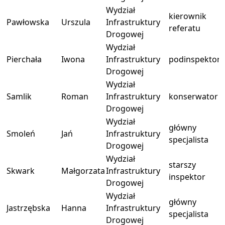
Wydział
kierownik
Pawłowska
Urszula
Infrastruktury
referatu
Drogowej
Wydział
Pierchała
Iwona
Infrastruktury
podinspektor
Drogowej
Wydział
Samlik
Roman
Infrastruktury
konserwator
Drogowej
Wydział
główny
Smoleń
Jań
Infrastruktury
specjalista
Drogowej
Wydział
starszy
Skwark
Małgorzata
Infrastruktury
inspektor
Drogowej
Wydział
główny
Jastrzębska
Hanna
Infrastruktury
specjalista
Drogowej