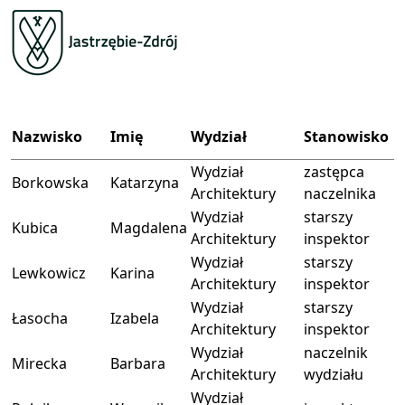
Nazwisko
Imię
Wydział
Stanowisko
Wydział
zastępca
Borkowska
Katarzyna
Architektury
naczelnika
Wydział
starszy
Kubica
Magdalena
Architektury
inspektor
Wydział
starszy
Lewkowicz
Karina
Architektury
inspektor
Wydział
starszy
Łasocha
Izabela
Architektury
inspektor
Wydział
naczelnik
Mirecka
Barbara
Architektury
wydziału
Wydział