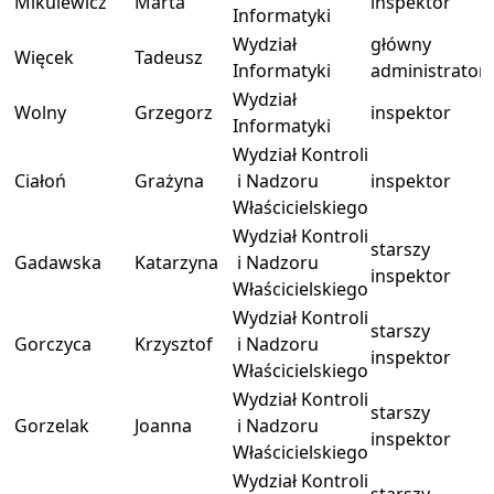
Mikulewicz
Marta
inspektor
Informatyki
Wydział
główny
Więcek
Tadeusz
Informatyki
administrator
Wydział
Wolny
Grzegorz
inspektor
Informatyki
Wydział Kontroli
Ciałoń
Grażyna
i Nadzoru
inspektor
Właścicielskiego
Wydział Kontroli
starszy
Gadawska
Katarzyna
i Nadzoru
inspektor
Właścicielskiego
Wydział Kontroli
starszy
Gorczyca
Krzysztof
i Nadzoru
inspektor
Właścicielskiego
Wydział Kontroli
starszy
Gorzelak
Joanna
i Nadzoru
inspektor
Właścicielskiego
Wydział Kontroli