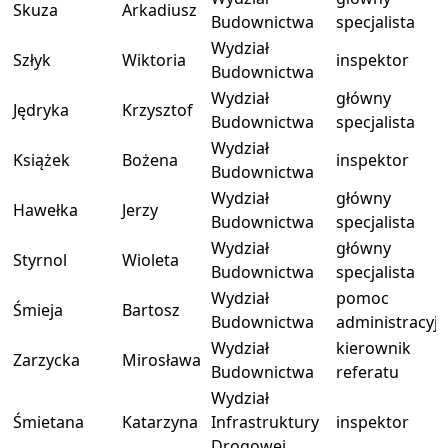
Skuza
Arkadiusz
Budownictwa
specjalista
Wydział
Szłyk
Wiktoria
inspektor
Budownictwa
Wydział
główny
Jędryka
Krzysztof
Budownictwa
specjalista
Wydział
Książek
Bożena
inspektor
Budownictwa
Wydział
główny
Hawełka
Jerzy
Budownictwa
specjalista
Wydział
główny
Styrnol
Wioleta
Budownictwa
specjalista
Wydział
pomoc
Śmieja
Bartosz
Budownictwa
administracyj
Wydział
kierownik
Zarzycka
Mirosława
Budownictwa
referatu
Wydział
Śmietana
Katarzyna
Infrastruktury
inspektor
Drogowej