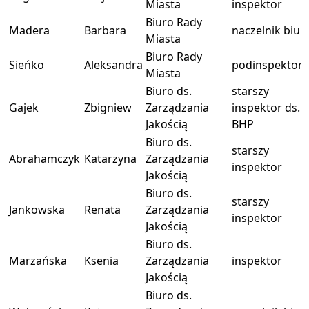
Miasta
inspektor
Biuro Rady
Madera
Barbara
naczelnik biur
Miasta
Biuro Rady
Sieńko
Aleksandra
podinspektor
Miasta
Biuro ds.
starszy
Gajek
Zbigniew
Zarządzania
inspektor ds.
Jakością
BHP
Biuro ds.
starszy
Abrahamczyk
Katarzyna
Zarządzania
inspektor
Jakością
Biuro ds.
starszy
Jankowska
Renata
Zarządzania
inspektor
Jakością
Biuro ds.
Marzańska
Ksenia
Zarządzania
inspektor
Jakością
Biuro ds.