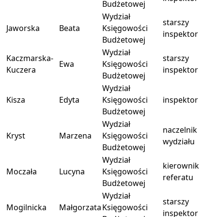
Budżetowej
Wydział
starszy
Jaworska
Beata
Księgowości
inspektor
Budżetowej
Wydział
Kaczmarska-
starszy
Ewa
Księgowości
Kuczera
inspektor
Budżetowej
Wydział
Kisza
Edyta
Księgowości
inspektor
Budżetowej
Wydział
naczelnik
Kryst
Marzena
Księgowości
wydziału
Budżetowej
Wydział
kierownik
Moczała
Lucyna
Księgowości
referatu
Budżetowej
Wydział
starszy
Mogilnicka
Małgorzata
Księgowości
inspektor