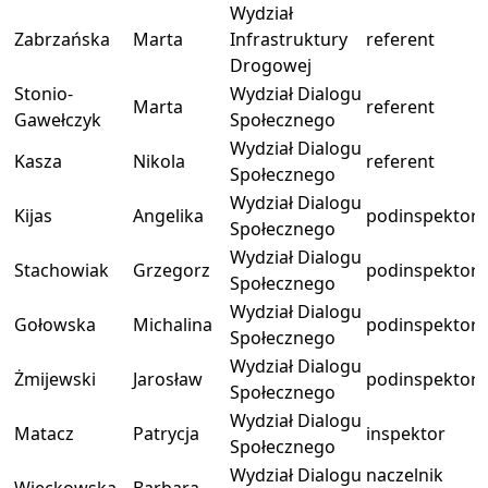
Wydział
Zabrzańska
Marta
Infrastruktury
referent
Drogowej
Stonio-
Wydział Dialogu
Marta
referent
Gawełczyk
Społecznego
Wydział Dialogu
Kasza
Nikola
referent
Społecznego
Wydział Dialogu
Kijas
Angelika
podinspektor
Społecznego
Wydział Dialogu
Stachowiak
Grzegorz
podinspektor
Społecznego
Wydział Dialogu
Gołowska
Michalina
podinspektor
Społecznego
Wydział Dialogu
Żmijewski
Jarosław
podinspektor
Społecznego
Wydział Dialogu
Matacz
Patrycja
inspektor
Społecznego
Wydział Dialogu
naczelnik