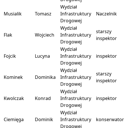
Wydział
Musialik
Tomasz
Infrastruktury
Naczelnik
Drogowej
Wydział
starszy
Flak
Wojciech
Infrastruktury
inspektor
Drogowej
Wydział
Fojcik
Lucyna
Infrastruktury
inspektor
Drogowej
Wydział
starszy
Kominek
Dominika
Infrastruktury
inspektor
Drogowej
Wydział
Kwolczak
Konrad
Infrastruktury
inspektor
Drogowej
Wydział
Ciemięga
Dominik
Infrastruktury
konserwator
Drogowej