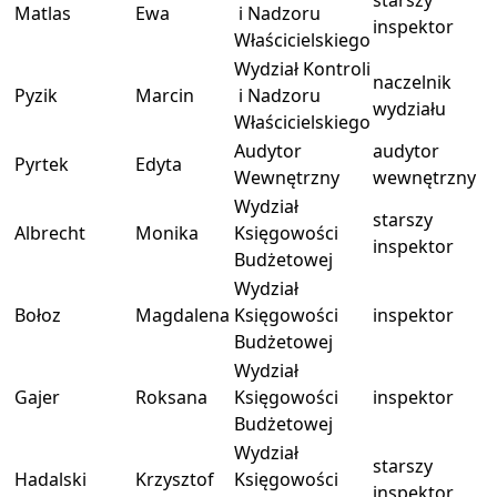
starszy
Matlas
Ewa
i Nadzoru
inspektor
Właścicielskiego
Wydział Kontroli
naczelnik
Pyzik
Marcin
i Nadzoru
wydziału
Właścicielskiego
Audytor
audytor
Pyrtek
Edyta
Wewnętrzny
wewnętrzny
Wydział
starszy
Albrecht
Monika
Księgowości
inspektor
Budżetowej
Wydział
Bołoz
Magdalena
Księgowości
inspektor
Budżetowej
Wydział
Gajer
Roksana
Księgowości
inspektor
Budżetowej
Wydział
starszy
Hadalski
Krzysztof
Księgowości
inspektor