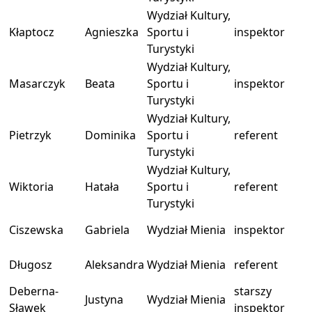
Wydział Kultury,
Kłaptocz
Agnieszka
Sportu i
inspektor
Turystyki
Wydział Kultury,
Masarczyk
Beata
Sportu i
inspektor
Turystyki
Wydział Kultury,
Pietrzyk
Dominika
Sportu i
referent
Turystyki
Wydział Kultury,
Wiktoria
Hatała
Sportu i
referent
Turystyki
Ciszewska
Gabriela
Wydział Mienia
inspektor
Długosz
Aleksandra
Wydział Mienia
referent
Deberna-
starszy
Justyna
Wydział Mienia
Sławek
inspektor