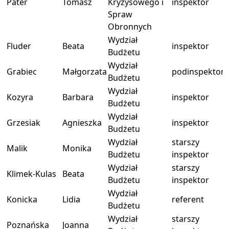
Pater
Tomasz
Kryzysowego i
inspektor
Spraw
Obronnych
Wydział
Fluder
Beata
inspektor
Budżetu
Wydział
Grabiec
Małgorzata
podinspektor
Budżetu
Wydział
Kozyra
Barbara
inspektor
Budżetu
Wydział
Grzesiak
Agnieszka
inspektor
Budżetu
Wydział
starszy
Malik
Monika
Budżetu
inspektor
Wydział
starszy
Klimek-Kulas
Beata
Budżetu
inspektor
Wydział
Konicka
Lidia
referent
Budżetu
Wydział
starszy
Poznańska
Joanna