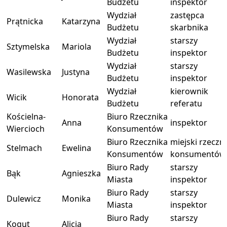
Budżetu
inspektor
Wydział
zastępca
Prątnicka
Katarzyna
Budżetu
skarbnika
Wydział
starszy
Sztymelska
Mariola
Budżetu
inspektor
Wydział
starszy
Wasilewska
Justyna
Budżetu
inspektor
Wydział
kierownik
Wicik
Honorata
Budżetu
referatu
Kościelna-
Biuro Rzecznika
Anna
inspektor
Wiercioch
Konsumentów
Biuro Rzecznika
miejski rzeczn
Stelmach
Ewelina
Konsumentów
konsumentów
Biuro Rady
starszy
Bąk
Agnieszka
Miasta
inspektor
Biuro Rady
starszy
Dulewicz
Monika
Miasta
inspektor
Biuro Rady
starszy
Kogut
Alicja