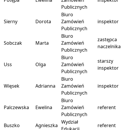
Potępa
Ewelina
Zamówień
inspektor
Publicznych
Biuro
Sierny
Dorota
Zamówień
inspektor
Publicznych
Biuro
zastępca
Sobczak
Marta
Zamówień
naczelnika
Publicznych
Biuro
starszy
Uss
Olga
Zamówień
inspektor
Publicznych
Biuro
Więsek
Adrianna
Zamówień
inspektor
Publicznych
Biuro
Palczewska
Ewelina
Zamówień
referent
Publicznych
Wydział
Buszko
Agnieszka
referent
Edukacji