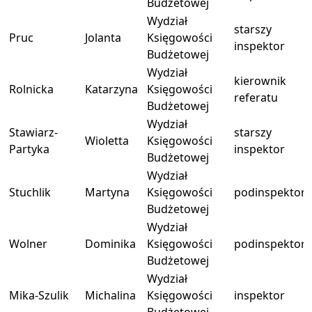
Budżetowej
Wydział
starszy
Pruc
Jolanta
Księgowości
inspektor
Budżetowej
Wydział
kierownik
Rolnicka
Katarzyna
Księgowości
referatu
Budżetowej
Wydział
Stawiarz-
starszy
Wioletta
Księgowości
Partyka
inspektor
Budżetowej
Wydział
Stuchlik
Martyna
Księgowości
podinspektor
Budżetowej
Wydział
Wolner
Dominika
Księgowości
podinspektor
Budżetowej
Wydział
Mika-Szulik
Michalina
Księgowości
inspektor