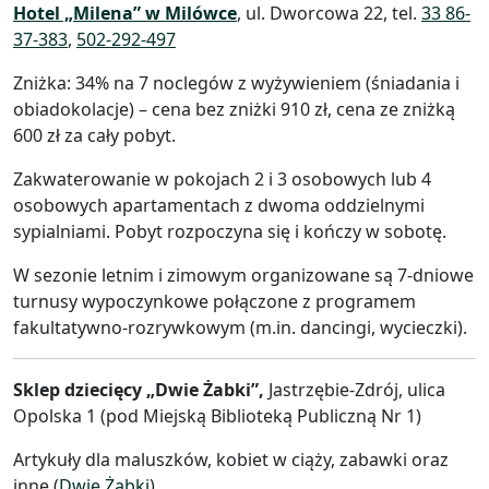
Hotel „Milena” w Milówce
, ul. Dworcowa 22, tel.
33 86-
37-383
,
502-292-497
Zniżka: 34% na 7 noclegów z wyżywieniem (śniadania i
obiadokolacje) – cena bez zniżki 910 zł, cena ze zniżką
600 zł za cały pobyt.
Zakwaterowanie w pokojach 2 i 3 osobowych lub 4
osobowych apartamentach z dwoma oddzielnymi
sypialniami. Pobyt rozpoczyna się i kończy w sobotę.
W sezonie letnim i zimowym organizowane są 7-dniowe
turnusy wypoczynkowe połączone z programem
fakultatywno-rozrywkowym (m.in. dancingi, wycieczki).
Sklep dziecięcy „Dwie Żabki”,
Jastrzębie-Zdrój, ulica
Opolska 1 (pod Miejską Biblioteką Publiczną Nr 1)
Artykuły dla maluszków, kobiet w ciąży, zabawki oraz
inne (
Dwie Żabki
)