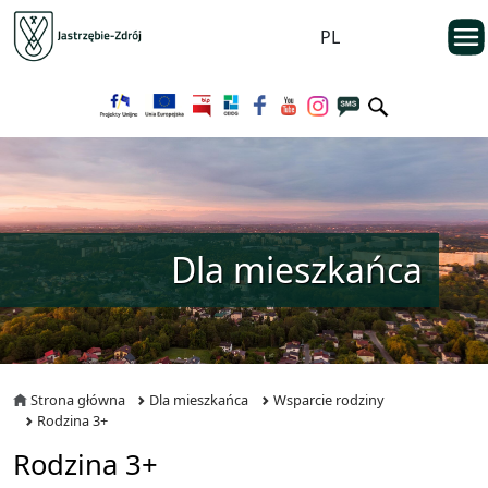
Przejdź do menu głównego
otwarc
PL
Przejdź do treści
Dla mieszkańca
Strona główna
Dla mieszkańca
Wsparcie rodziny
Rodzina 3+
Rodzina 3+