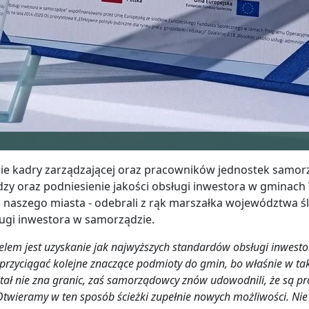
e kadry zarządzającej oraz pracowników jednostek samorz
edzy oraz podniesienie jakości obsługi inwestora w gminac
m naszego miasta - odebrali z rąk marszałka województwa ś
ugi inwestora w samorządzie.
celem jest uzyskanie jak najwyższych standardów obsługi inwes
, przyciągać kolejne znaczące podmioty do gmin, bo właśnie w ta
itał nie zna granic, zaś samorządowcy znów udowodnili, że są pr
 Otwieramy w ten sposób ścieżki zupełnie nowych możliwości. Nie 