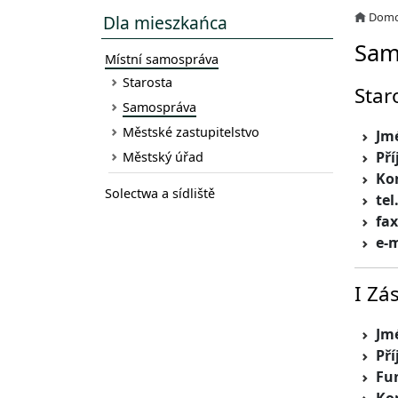
Dom
Dla mieszkańca
Sam
Místní samospráva
Starosta
Star
Samospráva
Městské zastupitelstvo
Jm
Pří
Městský úřad
Kon
Solectwa a sídliště
tel
fax
e-m
I Zá
Jm
Pří
Fu