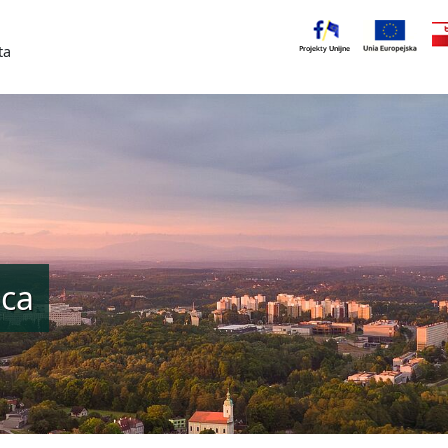
ta
ńca