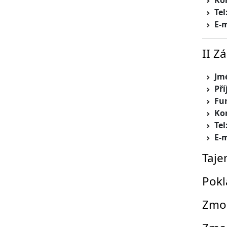
Ko
Tel
E-m
II Z
Jm
Pří
Fu
Ko
Tel
E-m
Taje
Pokl
Zmoc