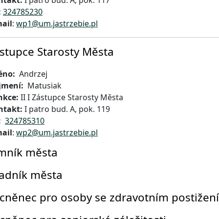
ntakt:
I patro bud. A, pok. 117
:
324785230
ail
:
wp1@um.jastrzebie.pl
ástupce Starosty Města
éno:
Andrzej
jmení:
Matusiak
nkce:
II I Zástupce Starosty Města
ntakt:
I patro bud. A, pok. 119
:
324785310
ail
:
wp2@um.jastrzebie.pl
mník města
adník města
něnec pro osoby se zdravotním postižen