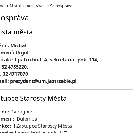
ov
Místní samospráva
Samospráva
ospráva
osta města
éno: Michał
jmení: Urgoł
takt: I patro bud. A, sekretariát pok. 114,
. 32 4785220,
. 32 4717070
ail: prezydent@um.jastrzebie.pl
stupce Starosty Města
éno:
Grzegorz
jmení:
Dulemba
nkce:
I Zástupce Starosty Města