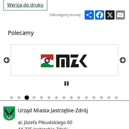
Wersja do druku
Share
Facebook
X
E
Udostępnij stronę:
Polecamy
Zatrzymaj
Urząd Miasta Jastrzębie-Zdrój
al. Józefa Piłsudskiego 60