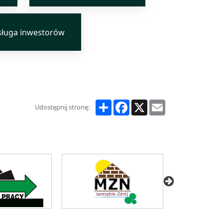
ługa inwestorów
Share
Facebook
X
Email
Udostępnij stronę: