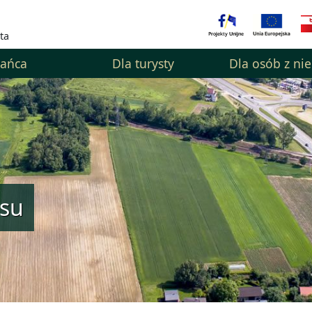
ta
kańca
Dla turysty
Dla osób z ni
esu