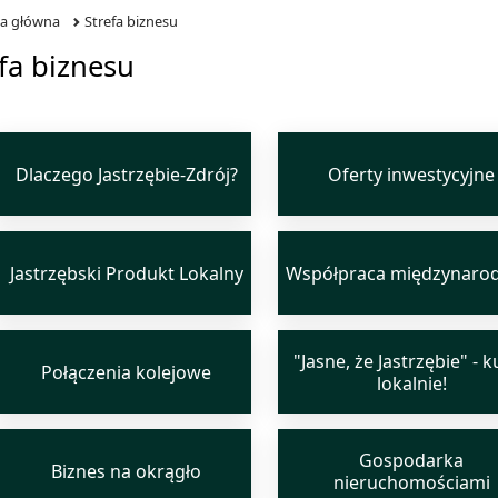
na główna
Strefa biznesu
fa biznesu
Dlaczego Jastrzębie-Zdrój?
Oferty inwestycyjne
Jastrzębski Produkt Lokalny
Współpraca międzynaro
"Jasne, że Jastrzębie" - 
Połączenia kolejowe
lokalnie!
Gospodarka
Biznes na okrągło
nieruchomościami