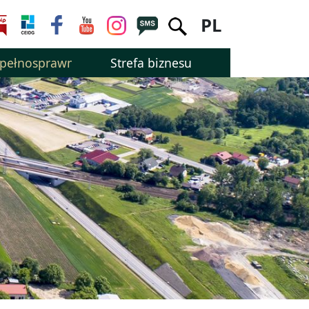
PL
epełnosprawnością
Strefa biznesu