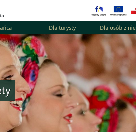
ta
kańca
Dla turysty
Dla osób z ni
ty