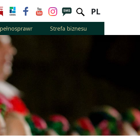
PL
epełnosprawnością
Strefa biznesu