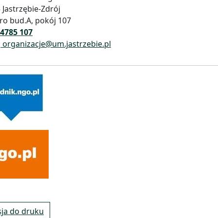
 Jastrzębie-Zdrój
ętro bud.A, pokój 107
 4785 107
:
organizacje@um.jastrzebie.pl
ja do druku