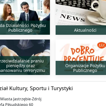
da Działalności Pożytku
Publicznego
Aktualności
rzeciwdziałanie praniu
pieniędzy oraz
Organizacje Pożytku
nansowaniu terroryzmu
Publicznego
iał Kultury, Sportu i Turystyki
Miasta Jastrzębie-Zdrój
zefa Piłsudskiego 60