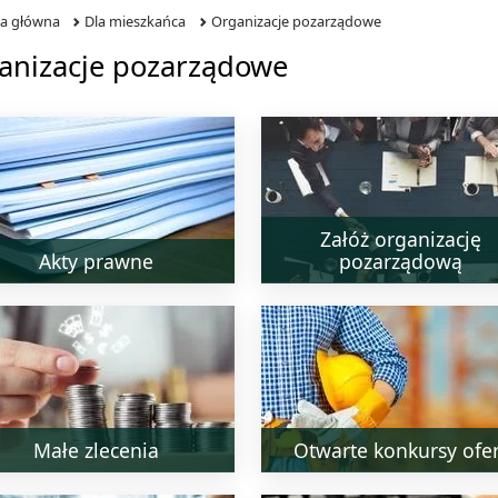
na główna
Dla mieszkańca
Organizacje pozarządowe
anizacje pozarządowe
Załóż organizację
Akty prawne
pozarządową
Małe zlecenia
Otwarte konkursy ofer