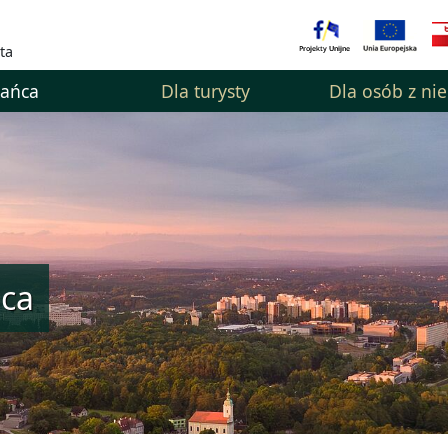
ta
kańca
Dla turysty
Dla osób z ni
ńca