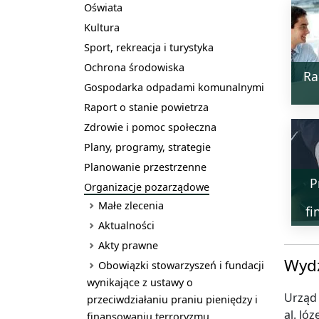
Oświata
Kultura
Sport, rekreacja i turystyka
Ochrona środowiska
Ra
Gospodarka odpadami komunalnymi
Raport o stanie powietrza
Zdrowie i pomoc społeczna
Plany, programy, strategie
Planowanie przestrzenne
P
Organizacje pozarządowe
Małe zlecenia
fi
Aktualności
Akty prawne
Wydz
Obowiązki stowarzyszeń i fundacji
wynikające z ustawy o
Urząd 
przeciwdziałaniu praniu pieniędzy i
al. Jó
finansowaniu terroryzmu