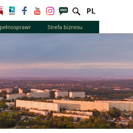
PL
epełnosprawnością
Strefa biznesu