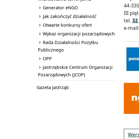
44-335
Generator eNGO
III pi
Jak zakończyć działalność
tel.
32
Otwarte konkursy ofert
e-mail
Wykaz organizacji pozarządowych
Rada Działalności Pożytku
Publicznego
OPP
Jastrzębskie Centrum Organizacji
Pozarządowych (JCOP)
Gazeta Jastrząb
Wers