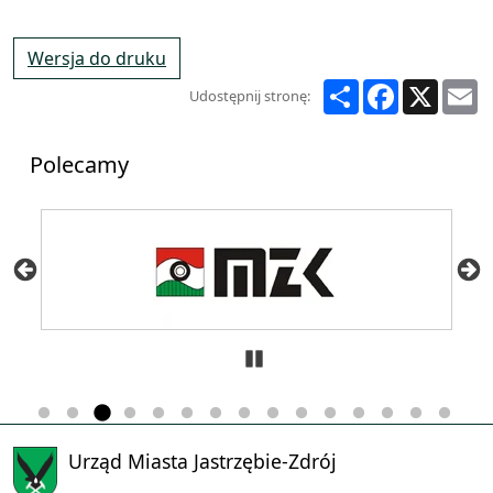
Wersja do druku
Share
Facebook
X
E
Udostępnij stronę:
Polecamy
Zatrzymaj
Urząd Miasta Jastrzębie-Zdrój