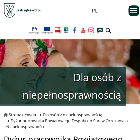
Przejdź do menu głównego
otwarc
PL
Przejdź do treści
Dla osób z
niepełnosprawnością
Strona główna
Dla osób z niepełnosprawnością
Dyżur pracownika Powiatowego Zespołu do Spraw Orzekania o
Niepełnosprawności
Dyżur pracownika Powiatowego