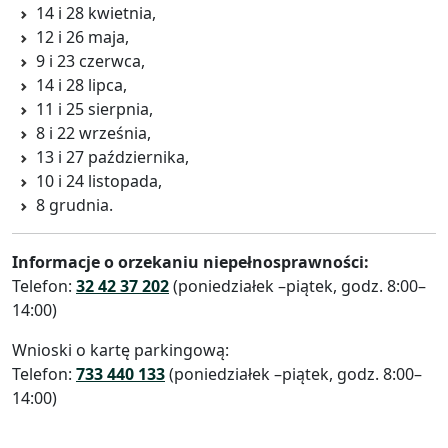
14 i 28 kwietnia,
12 i 26 maja,
9 i 23 czerwca,
14 i 28 lipca,
11 i 25 sierpnia,
8 i 22 września,
13 i 27 października,
10 i 24 listopada,
8 grudnia.
Informacje o orzekaniu niepełnosprawności:
Telefon:
32 42 37 202
(poniedziałek –piątek, godz. 8:00–
14:00)
Wnioski o kartę parkingową:
Telefon:
733 440 133
(poniedziałek –piątek, godz. 8:00–
14:00)