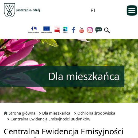
Przejdź do menu głównego
otwarc
PL
Przejdź do treści
Dla mieszkańca
Strona główna
Dla mieszkańca
Ochrona środowiska
Centralna Ewidencja Emisyjności Budynków
Centralna Ewidencja Emisyjności