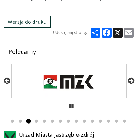
Wersja do druku
Share
Facebook
X
E
Udostępnij stronę:
Polecamy
Zatrzymaj
Urząd Miasta Jastrzębie-Zdrój