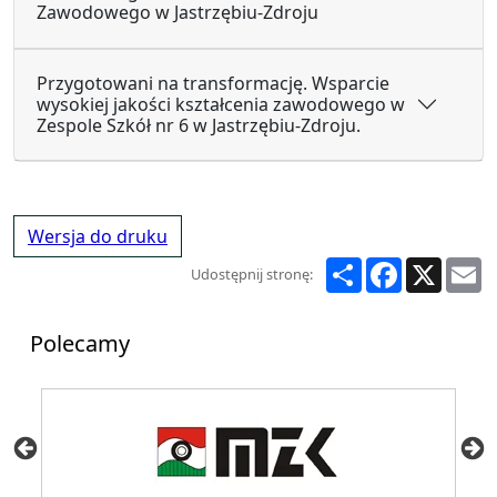
Zawodowego w Jastrzębiu-Zdroju
Przygotowani na transformację. Wsparcie
wysokiej jakości kształcenia zawodowego w
Zespole Szkół nr 6 w Jastrzębiu-Zdroju.
Wersja do druku
Share
Facebook
X
E
Udostępnij stronę:
Polecamy