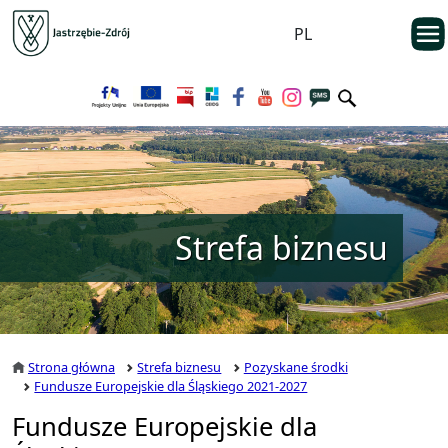
Przejdź do menu głównego
otwarc
PL
Przejdź do treści
Strefa biznesu
Strona główna
Strefa biznesu
Pozyskane środki
Fundusze Europejskie dla Śląskiego 2021-2027
Fundusze Europejskie dla