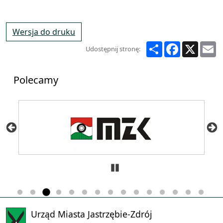
Wersja do druku
Share
Facebook
X
E
Udostępnij stronę:
Polecamy
Zatrzymaj
Urząd Miasta Jastrzębie-Zdrój