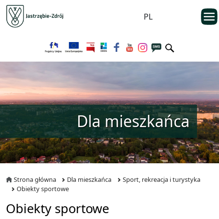
Przejdź do menu głównego
otwarc
PL
Przejdź do treści
Dla mieszkańca
Strona główna
Dla mieszkańca
Sport, rekreacja i turystyka
Obiekty sportowe
Obiekty sportowe