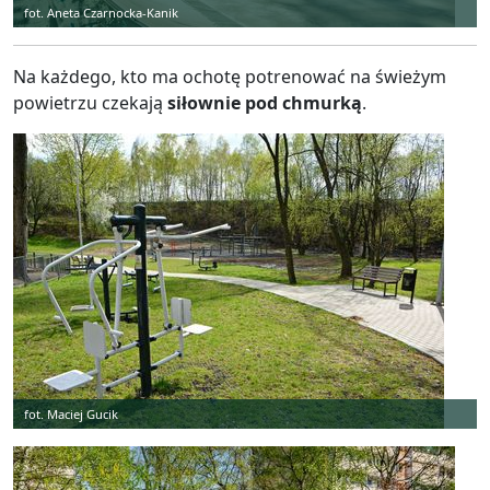
fot. Aneta Czarnocka-Kanik
Na każdego, kto ma ochotę potrenować na świeżym
powietrzu czekają
siłownie pod chmurką
.
fot. Maciej Gucik