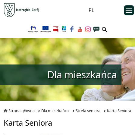
Przejdź do menu głównego
otwarc
PL
Przejdź do treści
Dla mieszkańca
Strona główna
Dla mieszkańca
Strefa seniora
Karta Seniora
Karta Seniora