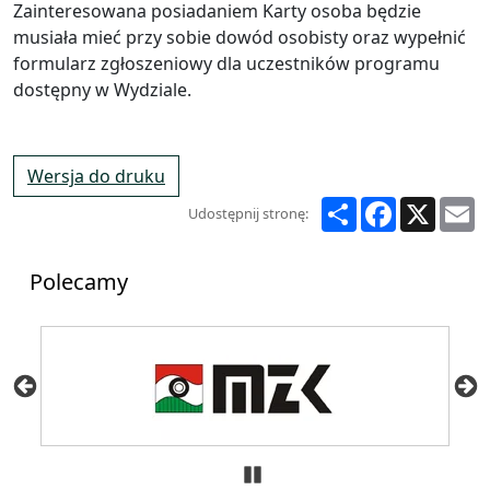
Zainteresowana posiadaniem Karty osoba będzie
musiała mieć przy sobie dowód osobisty oraz wypełnić
formularz zgłoszeniowy dla uczestników programu
dostępny w Wydziale.
Wersja do druku
Share
Facebook
X
E
Udostępnij stronę:
Polecamy
Zatrzymaj