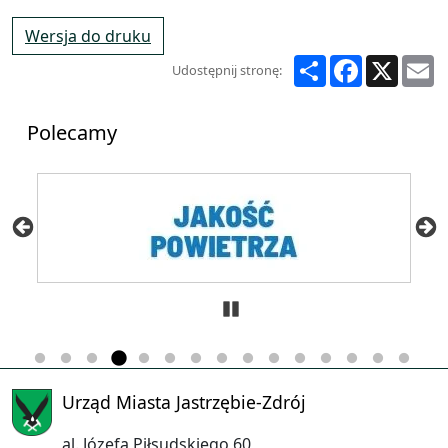
Wersja do druku
Share
Facebook
X
E
Udostępnij stronę:
Polecamy
Zatrzymaj
Urząd Miasta Jastrzębie-Zdrój
al. Józefa Piłsudskiego 60