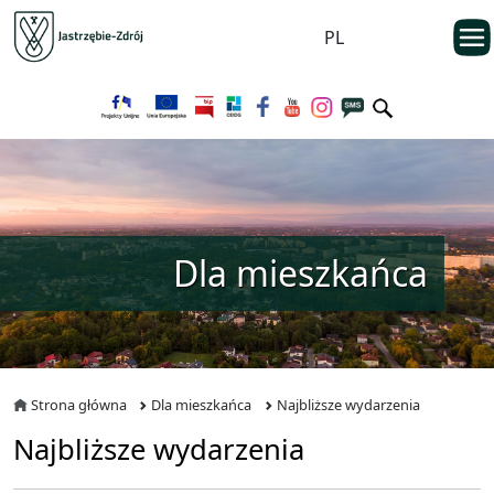
Przejdź do menu głównego
otwarc
PL
Przejdź do treści
Dla mieszkańca
Strona główna
Dla mieszkańca
Najbliższe wydarzenia
Najbliższe wydarzenia