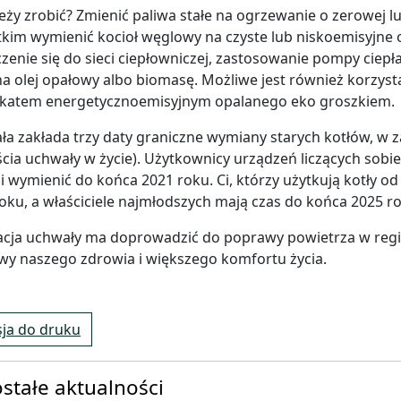
eży zrobić? Zmienić paliwa stałe na ogrzewanie o zerowej lu
kim wymienić kocioł węglowy na czyste lub niskoemisyjne
zenie się do sieci ciepłowniczej, zastosowanie pompy ciep
na olej opałowy albo biomasę. Możliwe jest również korzysta
fikatem energetycznoemisyjnym opalanego eko groszkiem.
a zakłada trzy daty graniczne wymiany starych kotłów, w za
jścia uchwały w życie). Użytkownicy urządzeń liczących sobie 
i wymienić do końca 2021 roku. Ci, którzy użytkują kotły od
oku, a właściciele najmłodszych mają czas do końca 2025 r
acja uchwały ma doprowadzić do poprawy powietrza w regi
y naszego zdrowia i większego komfortu życia.
ja do druku
stałe aktualności