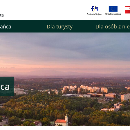
ta
kańca
Dla turysty
Dla osób z ni
ńca