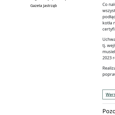
Co nal
Gazeta Jastrząb
wszyst
podłąc
kotła 
certy
Uchwał
tj. we
musiel
2023 r
Realiz
popraw
Wers
Pozo