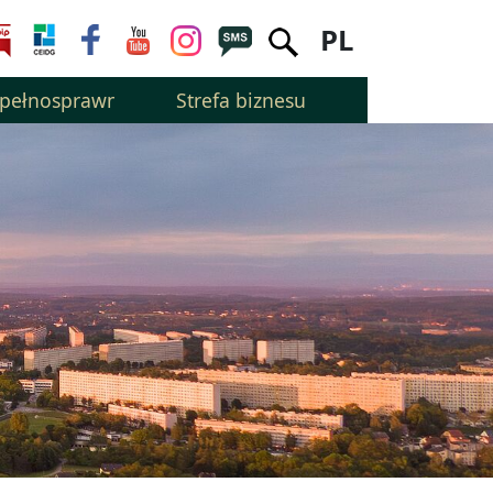
PL
epełnosprawnością
Strefa biznesu