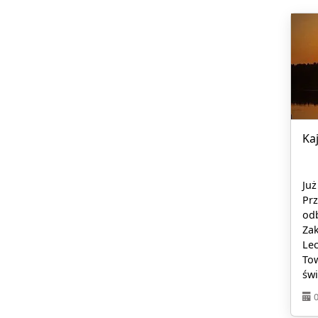
Ka
Już
Pr
odb
Za
Lec
Tow
świ