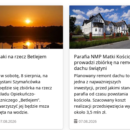
jaki na rzecz Betlejem
Parafia NMP Matki Kościo
prowadzi zbiórkę na rem
dachu świątyni
 w sobotę, 8 sierpnia, na
Planowany remont dachu to
zystani Szymańcówka
jedna z najważniejszych
ędzie się zbiórka na rzecz
inwestycji, przed jakimi stan
kładu Opiekuńczo-
parafia od czasu powstania
zniczego „Betlejem”.
kościoła. Szacowany koszt
arzyszyć jej będzie msza
realizacji przedsięwzięcia w
ęta na wodzie.
około 3,5 mln zł.
07.08.2026
07.08.2026