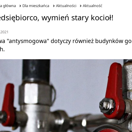
na główna
Dla mieszkańca
Aktualności
Aktualność
dsiębiorco, wymień stary kocioł!
.2021
wa "antysmogowa" dotyczy również budynków gosp
h.