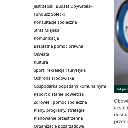
Jastrzębski Budżet Obywatelski
Fundusz Sołecki
Konsultacje społeczne
Straż Miejska
Komunikacja
Bezpłatna pomoc prawna
Oświata
Kultura
Sport, rekreacja i turystyka
Ochrona środowiska
Gospodarka odpadami komunalnymi
fot.pi
Raport o stanie powietrza
Obowią
Zdrowie i pomoc społeczna
eksplo
Plany, programy, strategie
dostar
Planowanie przestrzenne
przeno
Organizacje pozarządowe