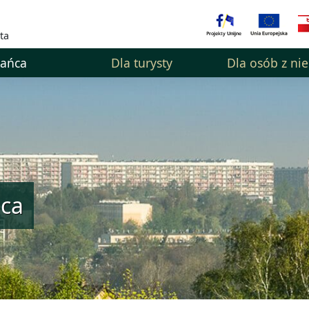
ta
kańca
Dla turysty
Dla osób z ni
ńca