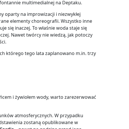
fontannie multimedialnej na Deptaku.
y oparty na improwizacji i niezwykłej
brane elementy choreografii. Wszystko inne
e się inaczej. To właśnie woda staje się
czej. Nawet twórcy nie wiedzą, jak potoczy
ci.
ch którego tego lata zaplanowano m.in. trzy
 z tańcem i żywiołem wody, warto zarezerwować
arunków atmosferycznych. W przypadku
dstawienia zostaną opublikowane w