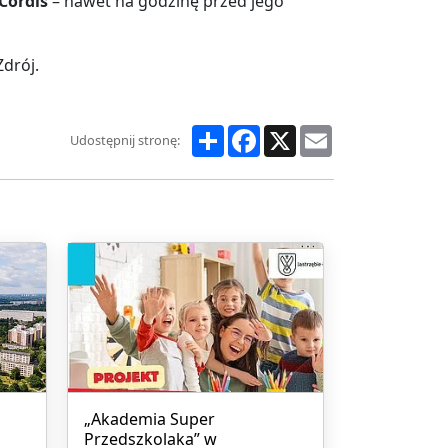
Cordis
– nawet na godzinę przed jego
drój.
Share
Facebook
X
Email
Udostępnij stronę:
„Akademia Super
Przedszkolaka” w