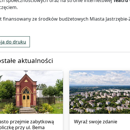
h społecznościowych oraz na stronie internetowej
Teatru 
częciem.
t finansowany ze środków budżetowych Miasta Jastrzębie-Z
ja do druku
stałe aktualności
asto przejmie zabytkową
Wyraź swoje zdanie
pliczkę przy ul. Bema