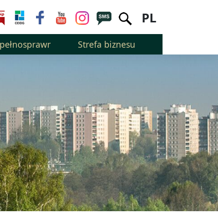
PL
epełnosprawnością
Strefa biznesu