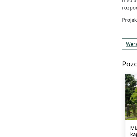
mediac
rozpo
Projek
Wers
Pozo
Mi
ka