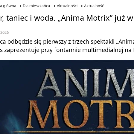
na główna
Dla mieszkańca
Aktualności
Aktualność
r, taniec i woda. „Anima Motrix” już w
.2026
pca odbędzie się pierwszy z trzech spektakli „Anima
s zaprezentuje przy fontannie multimedialnej na