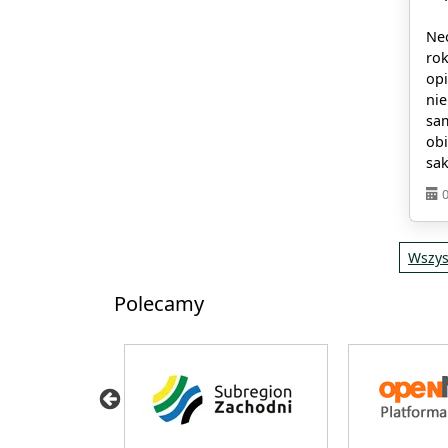
Neo
rok
opi
ni
sa
obi
sak
Wszys
Polecamy