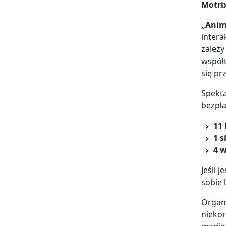
Motri
„Anim
intera
zależy
współt
się pr
Spekta
bezpł
11 
1 s
4 w
Jeśli 
sobie 
Organ
nieko