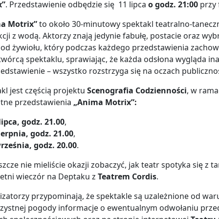
x”
. Przedstawienie odbędzie się 11 lipca
o godz. 21:00
przy 
a Motrix”
to około 30-minutowy spektakl teatralno-taneczn
kcji z wodą. Aktorzy znają jedynie fabułę, postacie oraz wy
 od żywiołu, który podczas każdego przedstawienia zachowuj
wórcą spektaklu, sprawiając, że każda odsłona wygląda ina
zedstawienie – wszystko rozstrzyga się na oczach publicznoś
kl jest częścią projektu
Scenografia Codzienności
, w rama
atne przedstawienia
„Anima Motrix”:
lipca, godz. 21.00
,
ierpnia, godz. 21.00
,
rześnia, godz. 20.00
.
jeszcze nie mieliście okazji zobaczyć, jak teatr spotyka się
letni wieczór na Deptaku z
Teatrem
Cordis
.
izatorzy przypominają, że spektakle są uzależnione od w
rzystnej pogody informacje o ewentualnym odwołaniu prze