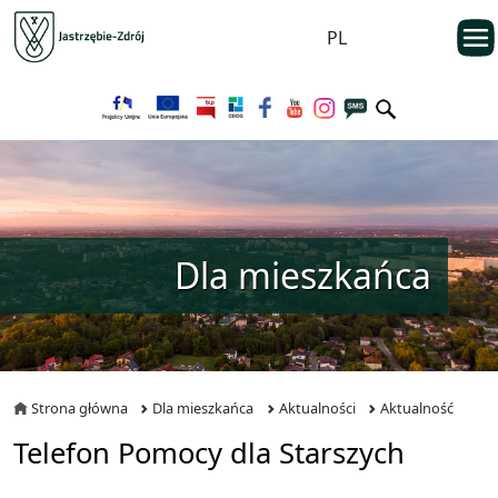
Przejdź do menu głównego
otwarc
PL
Przejdź do treści
Dla mieszkańca
Strona główna
Dla mieszkańca
Aktualności
Aktualność
Telefon Pomocy dla Starszych