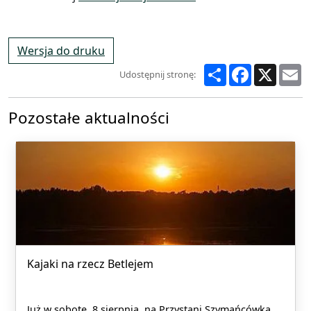
Wersja do druku
Share
Facebook
X
E
Udostępnij stronę:
Pozostałe aktualności
Kajaki na rzecz Betlejem
Już w sobotę, 8 sierpnia, na Przystani Szymańcówka