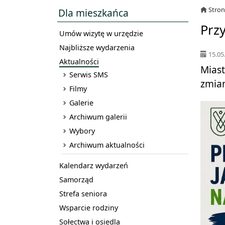
Stro
Dla mieszkańca
Prz
Umów wizytę w urzędzie
Najbliższe wydarzenia
15.05
Aktualności
Miast
Serwis SMS
zmian
Filmy
Galerie
Archiwum galerii
Wybory
Archiwum aktualności
Kalendarz wydarzeń
Samorząd
Strefa seniora
Wsparcie rodziny
Sołectwa i osiedla