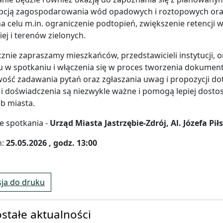
cją zagospodarowania wód opadowych i roztopowych oraz 
a celu m.in. ograniczenie podtopień, zwiększenie retencji 
iej i terenów zielonych.
znie zapraszamy mieszkańców, przedstawicieli instytucji, o
u w spotkaniu i włączenia się w proces tworzenia dokumen
ość zadawania pytań oraz zgłaszania uwag i propozycji d
 i doświadczenia są niezwykle ważne i pomogą lepiej dost
b miasta.
e spotkania -
Urząd Miasta Jastrzębie-Zdrój, Al. Józefa Pi
:
25.05.2026 , godz. 13:00
ja do druku
stałe aktualności