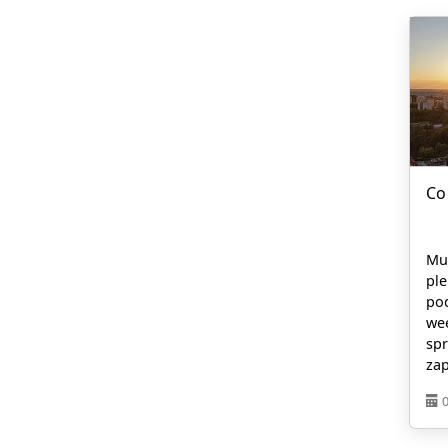
Co
Mu
ple
po
wee
sp
zap