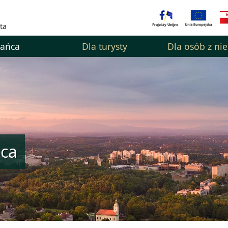
ta
kańca
Dla turysty
Dla osób z ni
ńca