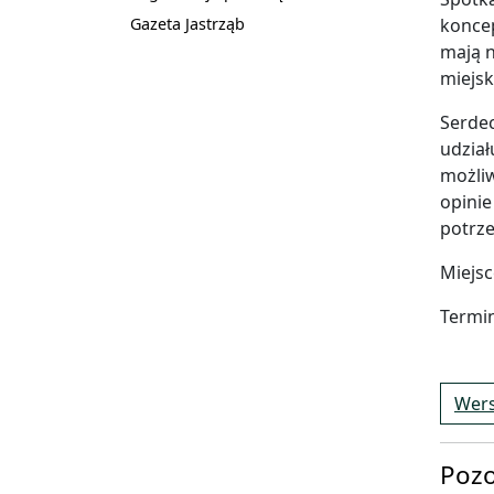
Gazeta Jastrząb
koncep
mają n
miejsk
Serdec
udział
możliw
opinie
potrze
Miejsc
Termin
Wers
Pozo