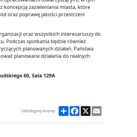
koncepcją zazieleniania miasta, które
wód oraz poprawę jakości przestrzeni
rganizacji oraz wszystkich interesariuszy do
tu. Podczas spotkania będzie również
otyczących planowanych działań. Państwa
osować planowane działania do realnych
łsudskiego 60, Sala 129A
Share
Facebook
X
Email
Udostępnij stronę: