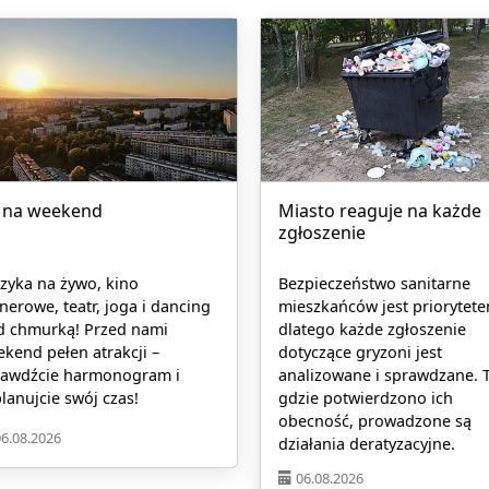
 na weekend
Miasto reaguje na każde
zgłoszenie
zyka na żywo, kino
Bezpieczeństwo sanitarne
nerowe, teatr, joga i dancing
mieszkańców jest priorytete
d chmurką! Przed nami
dlatego każde zgłoszenie
kend pełen atrakcji –
dotyczące gryzoni jest
rawdźcie harmonogram i
analizowane i sprawdzane. 
lanujcie swój czas!
gdzie potwierdzono ich
obecność, prowadzone są
06.08.2026
działania deratyzacyjne.
06.08.2026