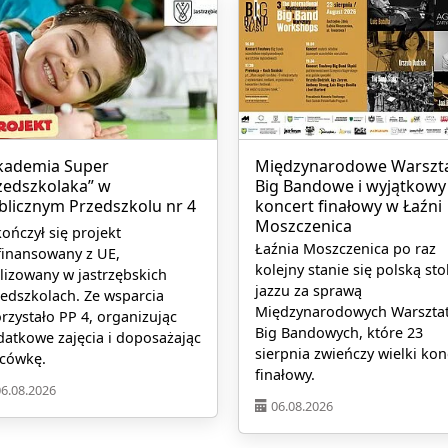
kademia Super
Międzynarodowe Warszt
zedszkolaka” w
Big Bandowe i wyjątkowy
blicznym Przedszkolu nr 4
koncert finałowy w Łaźni
Moszczenica
ończył się projekt
Łaźnia Moszczenica po raz
finansowany z UE,
kolejny stanie się polską sto
lizowany w jastrzębskich
jazzu za sprawą
edszkolach. Ze wsparcia
Międzynarodowych Warszta
rzystało PP 4, organizując
Big Bandowych, które 23
atkowe zajęcia i doposażając
sierpnia zwieńczy wielki kon
acówkę.
finałowy.
06.08.2026
06.08.2026