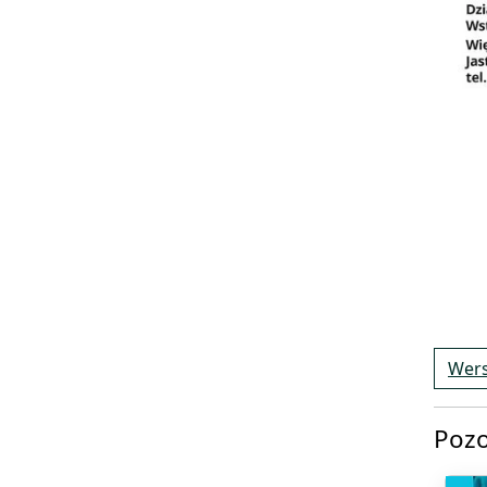
Wers
Pozo