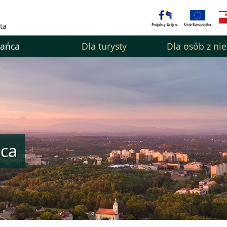
ta
kańca
Dla turysty
Dla osób z ni
ńca