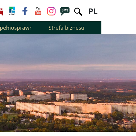
PL
epełnosprawnością
Strefa biznesu