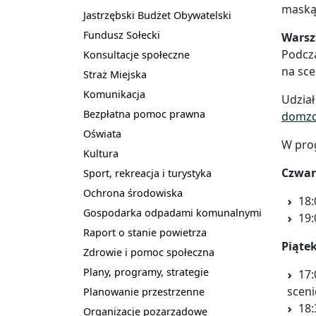
maską,
Jastrzębski Budżet Obywatelski
Fundusz Sołecki
Warszt
Podcza
Konsultacje społeczne
na sce
Straż Miejska
Komunikacja
Udział
Bezpłatna pomoc prawna
domzd
Oświata
W prog
Kultura
Czwar
Sport, rekreacja i turystyka
Ochrona środowiska
18:
Gospodarka odpadami komunalnymi
19:
Raport o stanie powietrza
Piąte
Zdrowie i pomoc społeczna
Plany, programy, strategie
17:
sceni
Planowanie przestrzenne
18:
Organizacje pozarządowe