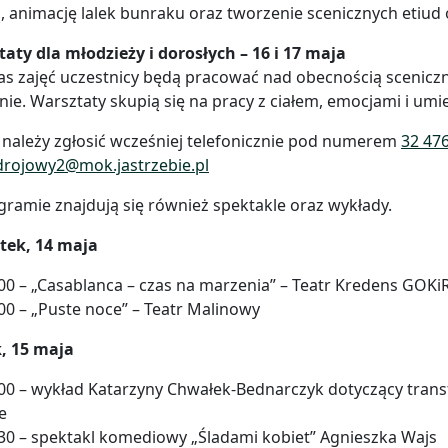
 animację lalek bunraku oraz tworzenie scenicznych etiud 
aty dla młodzieży i dorosłych – 16 i 17 maja
s zajęć uczestnicy będą pracować nad obecnością scenicz
nie. Warsztaty skupią się na pracy z ciałem, emocjami i umiej
 należy zgłosić wcześniej telefonicznie pod numerem
32 476
rojowy2@mok.jastrzebie.pl
ramie znajdują się również spektakle oraz wykłady.
tek, 14 maja
00 – „Casablanca – czas na marzenia” – Teatr Kredens GOK
00 – „Puste noce” – Teatr Malinowy
k, 15 maja
00 – wykład Katarzyny Chwałek-Bednarczyk dotyczący trans
e
30 – spektakl komediowy „Śladami kobiet” Agnieszka Wajs