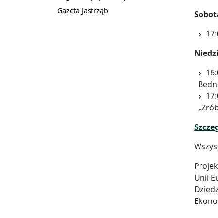
Gazeta Jastrząb
Sobot
17:
Niedzi
16:
Bedn
17:
„Zró
Szcze
Wszys
Projek
Unii E
Dziedz
Ekono