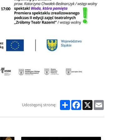
Share
Facebook
X
Email
Udostępnij stronę: