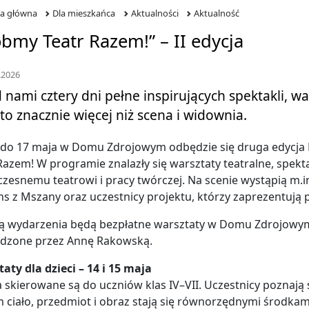
na główna
Dla mieszkańca
Aktualności
Aktualność
bmy Teatr Razem!” – II edycja
.2026
 nami cztery dni pełne inspirujących spektakli, wa
 to znacznie więcej niż scena i widownia.
 do 17 maja w Domu Zdrojowym odbędzie się druga edycja 
Razem! W programie znalazły się warsztaty teatralne, spek
zesnemu teatrowi i pracy twórczej. Na scenie wystąpią m.i
s z Mszany oraz uczestnicy projektu, którzy zaprezentują
ą wydarzenia będą bezpłatne warsztaty w Domu Zdrojowym 
dzone przez Annę Rakowską.
aty dla dzieci – 14 i 15 maja
a skierowane są do uczniów klas IV–VII. Uczestnicy poznają 
 ciało, przedmiot i obraz stają się równorzędnymi środka