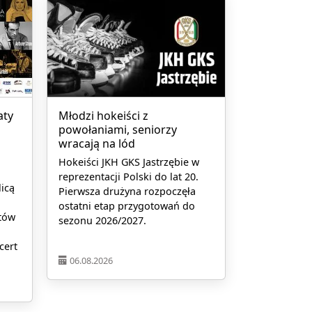
aty
Młodzi hokeiści z
powołaniami, seniorzy
wracają na lód
Hokeiści JKH GKS Jastrzębie w
reprezentacji Polski do lat 20.
licą
Pierwsza drużyna rozpoczęła
ostatni etap przygotowań do
tów
sezonu 2026/2027.
cert
06.08.2026