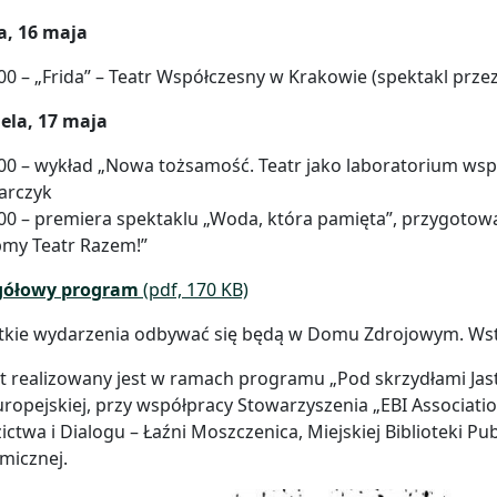
a, 16 maja
00 – „Frida” – Teatr Współczesny w Krakowie (spektakl prze
ela, 17 maja
00 – wykład „Nowa tożsamość. Teatr jako laboratorium wsp
arczyk
00 – premiera spektaklu „Woda, która pamięta”, przygotowa
bmy Teatr Razem!”
gółowy program
(pdf, 170 KB)
tkie wydarzenia odbywać się będą w Domu Zdrojowym. Wstę
t realizowany jest w ramach programu „Pod skrzydłami Ja
uropejskiej, przy współpracy Stowarzyszenia „EBI Associatio
ictwa i Dialogu – Łaźni Moszczenica, Miejskiej Biblioteki Pub
micznej.