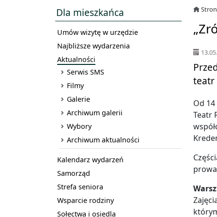
Stro
Dla mieszkańca
„Zró
Umów wizytę w urzędzie
Najbliższe wydarzenia
13.05
Aktualności
Przed
Serwis SMS
teatr
Filmy
Galerie
Od 14
Archiwum galerii
Teatr 
współc
Wybory
Kreden
Archiwum aktualności
Części
Kalendarz wydarzeń
prowa
Samorząd
Strefa seniora
Warszt
Zajęci
Wsparcie rodziny
którym
Sołectwa i osiedla