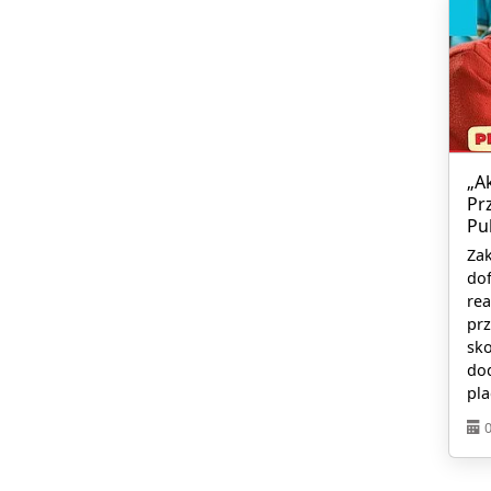
„A
Pr
Pu
Zak
do
rea
prz
sko
dod
pl