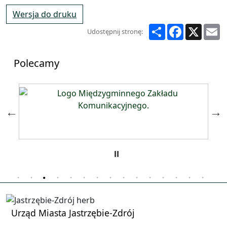
Wersja do druku
Share
Facebook
X
E
Udostępnij stronę:
Polecamy
Zatrzymaj
Urząd Miasta Jastrzębie-Zdrój