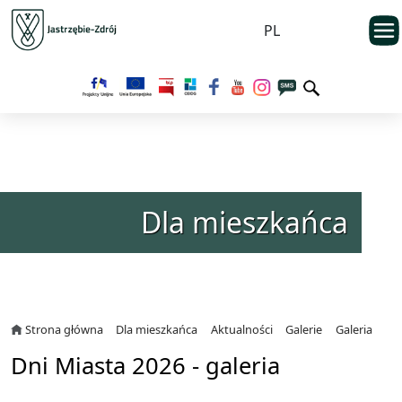
Przejdź do menu głównego
otwarc
PL
Przejdź do treści
Dla mieszkańca
Strona główna
Dla mieszkańca
Aktualności
Galerie
Galeria
Dni Miasta 2026 - galeria