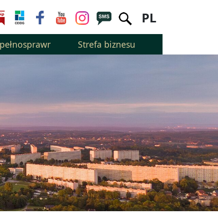
PL
epełnosprawnością
Strefa biznesu