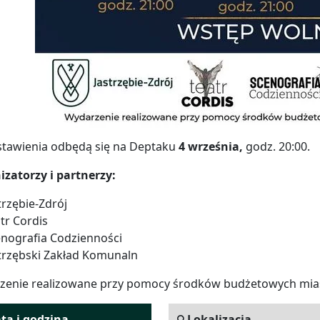
stawienia odbędą się na Deptaku
4 września,
godz. 20:00.
zatorzy i partnerzy:
trzębie-Zdrój
tr Cordis
nografia Codzienności
trzębski Zakład Komunaln
zenie realizowane przy pomocy środków budżetowych mia
ta i godzina
Lokalizacja