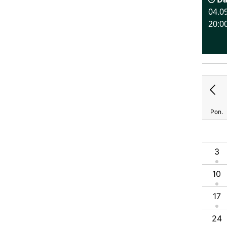
04.0
20:0
Pon.
1
2
3
4
5
6
7
8
9
10
11
12
3
13
14
15
16
17
18
19
10
20
21
22
23
24
25
26
17
27
28
29
30
31
24