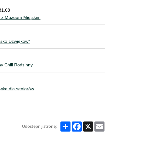
31.08
 z Muzeum Miejskim
isko Dźwięków"
y Chill Rodzinny
wka dla seniorów
Share
Facebook
X
Email
Udostępnij stronę: