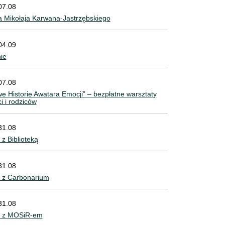
07.08
 Mikołaja Karwana-Jastrzębskiego
04.09
nie
07.08
e Historie Awatara Emocji” – bezpłatne warsztaty
ci i rodziców
31.08
z Biblioteką
31.08
 z Carbonarium
31.08
e z MOSiR-em