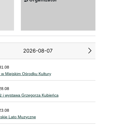
2026-08-07
31.08
2
3
4
5
6
 w Miejskim Ośrodku Kultury
9
10
11
12
13
28.08
ż i wystawa Grzegorza Kubieńca
5
16
17
18
19
20
2
23
24
25
26
27
23.08
bskie Lato Muzyczne
9
30