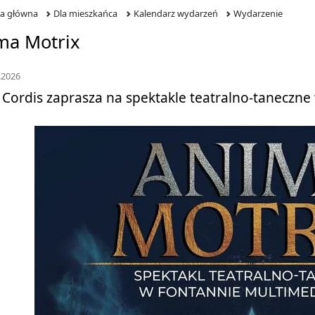
na główna
Dla mieszkańca
Kalendarz wydarzeń
Wydarzenie
ma Motrix
.2026
 Cordis zaprasza na spektakle teatralno-taneczne