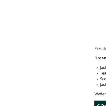
Przed
Organi
Jas
Tea
Sce
Jas
Wydar
Da