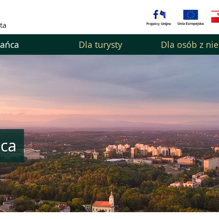
ta
kańca
Dla turysty
Dla osób z ni
ńca