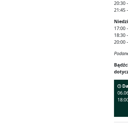
20:30
21:45
Niedzi
17:00
18:30
20:00
Podane
Bądźci
dotyc
Da
06.0
18:0