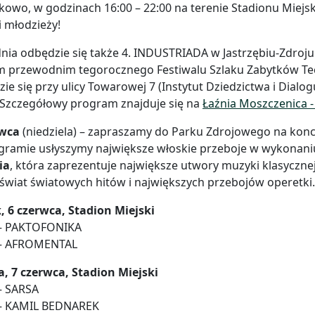
owo, w godzinach 16:00 – 22:00 na terenie Stadionu Miejsk
 i młodzieży!
nia odbędzie się także 4. INDUSTRIADA w Jastrzębiu-Zdroju!
 przewodnim tegorocznego Festiwalu Szlaku Zabytków Techn
ie się przy ulicy Towarowej 7 (Instytut Dziedzictwa i Dialo
 Szczegółowy program znajduje się na
Łaźnia Moszczenica -
rwca
(niedziela) – zapraszamy do Parku Zdrojowego na konce
gramie usłyszymy największe włoskie przeboje w wykonan
ia
, która zaprezentuje największe utwory muzyki klasyczne
świat światowych hitów i największych przebojów operetki.
, 6 czerwca, Stadion Miejski
 – PAKTOFONIKA
 – AFROMENTAL
, 7 czerwca, Stadion Miejski
– SARSA
 – KAMIL BEDNAREK