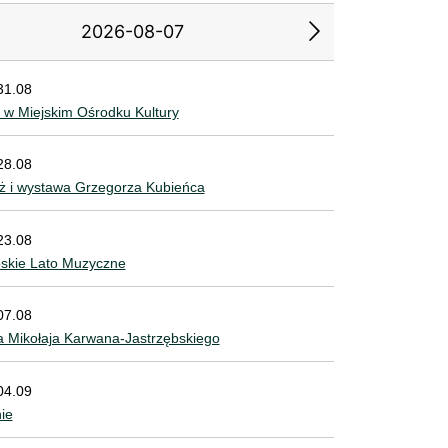
2026-08-07
31.08
2
3
4
5
6
 w Miejskim Ośrodku Kultury
9
10
11
12
13
28.08
ż i wystawa Grzegorza Kubieńca
5
16
17
18
19
20
2
23
24
25
26
27
23.08
bskie Lato Muzyczne
9
30
07.08
 Mikołaja Karwana-Jastrzębskiego
04.09
nie