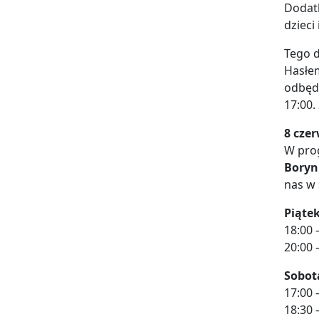
Dodatk
dzieci
Tego d
Hasłem
odbędz
17:00.
8 cze
W pro
Boryn
nas w 
Piątek
18:00
20:00
Sobota
17:00 
18:30