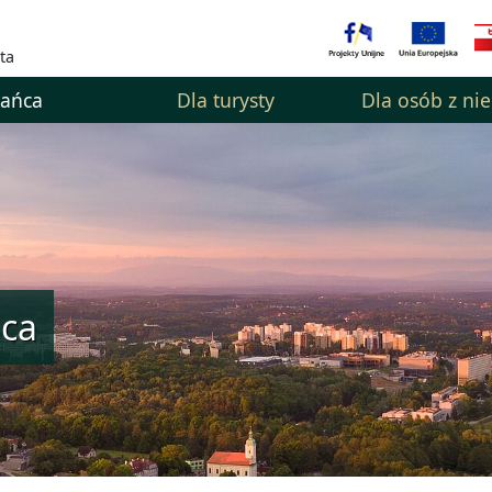
ta
kańca
Dla turysty
Dla osób z ni
ńca