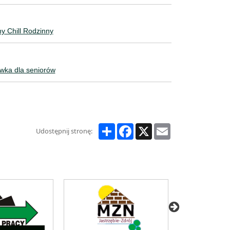
y Chill Rodzinny
wka dla seniorów
Share
Facebook
X
Email
Udostępnij stronę: