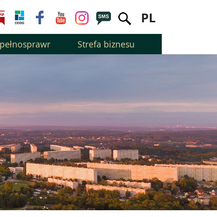
PL
epełnosprawnością
Strefa biznesu