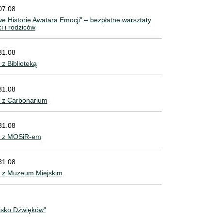
07.08
e Historie Awatara Emocji” – bezpłatne warsztaty
ci i rodziców
31.08
z Biblioteką
31.08
 z Carbonarium
31.08
e z MOSiR-em
31.08
 z Muzeum Miejskim
isko Dźwięków"