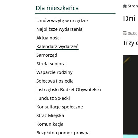
Stro
Dla mieszkańca
Dni
Umów wizytę w urzędzie
Najbliższe wydarzenia
06.06
Aktualności
Trzy 
Kalendarz wydarzeń
Samorząd
Strefa seniora
Wsparcie rodziny
Sołectwa i osiedla
Jastrzębski Budżet Obywatelski
Fundusz Sołecki
Konsultacje społeczne
Straż Miejska
Komunikacja
Bezpłatna pomoc prawna