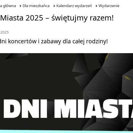
na główna
Dla mieszkańca
Kalendarz wydarzeń
Wydarzenie
 Miasta 2025 – świętujmy razem!
.2025
dni koncertów i zabawy dla całej rodziny!