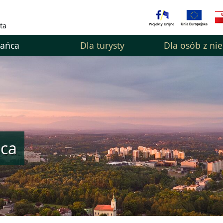
ta
kańca
Dla turysty
Dla osób z ni
ńca