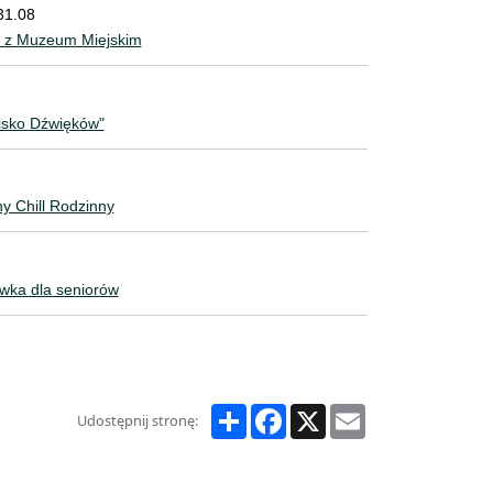
31.08
 z Muzeum Miejskim
isko Dźwięków"
y Chill Rodzinny
wka dla seniorów
Share
Facebook
X
Email
Udostępnij stronę: