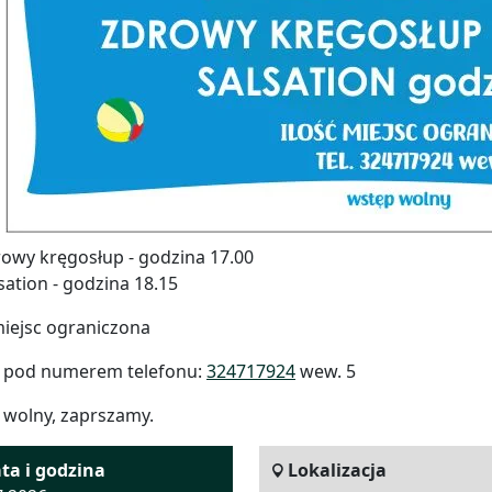
owy kręgosłup - godzina 17.00
sation - godzina 18.15
miejsc ograniczona
y pod numerem telefonu:
324717924
wew. 5
 wolny, zaprszamy.
ta i godzina
Lokalizacja