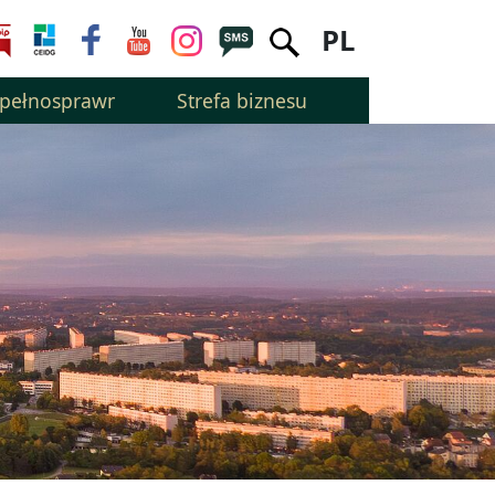
PL
epełnosprawnością
Strefa biznesu