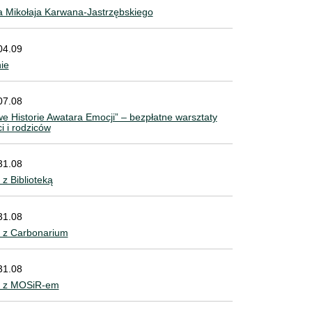
 Mikołaja Karwana-Jastrzębskiego
04.09
nie
07.08
e Historie Awatara Emocji” – bezpłatne warsztaty
ci i rodziców
31.08
z Biblioteką
31.08
 z Carbonarium
31.08
e z MOSiR-em