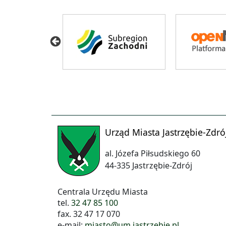
Urząd Miasta Jastrzębie-Zdró
al. Józefa Piłsudskiego 60
44-335 Jastrzębie-Zdrój
Centrala Urzędu Miasta
tel.
32 47 85 100
fax. 32 47 17 070
e-mail:
miasto@um.jastrzebie.pl