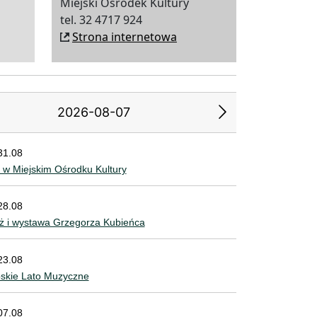
Miejski Ośrodek Kultury
tel. 32 4717 924
Strona internetowa
2026-08-07
31.08
2
3
4
5
6
 w Miejskim Ośrodku Kultury
9
10
11
12
13
28.08
ż i wystawa Grzegorza Kubieńca
5
16
17
18
19
20
2
23
24
25
26
27
23.08
bskie Lato Muzyczne
9
30
07.08