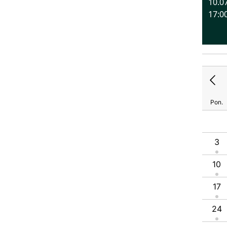
10.0
17:0
Pon.
1
2
3
4
5
6
7
8
9
10
11
12
3
13
14
15
16
17
18
19
10
20
21
22
23
24
25
26
17
27
28
29
30
31
24