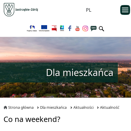
Przejdź do menu głównego
otwarc
PL
Przejdź do treści
Dla mieszkańca
Strona główna
Dla mieszkańca
Aktualności
Aktualność
Co na weekend?