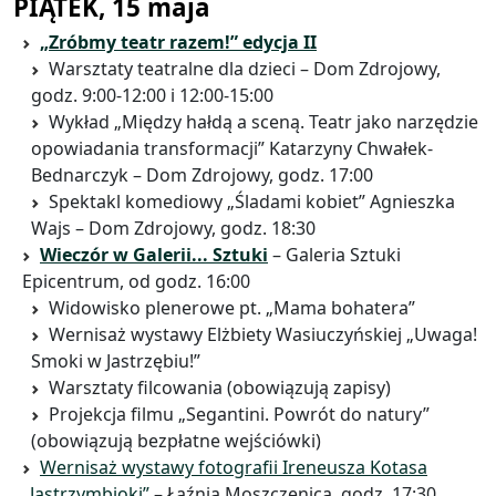
PIĄTEK, 15 maja
„Zróbmy teatr razem!” edycja II
Warsztaty teatralne dla dzieci – Dom Zdrojowy,
godz. 9:00-12:00 i 12:00-15:00
Wykład „Między hałdą a sceną. Teatr jako narzędzie
opowiadania transformacji” Katarzyny Chwałek-
Bednarczyk – Dom Zdrojowy, godz. 17:00
Spektakl komediowy „Śladami kobiet” Agnieszka
Wajs – Dom Zdrojowy, godz. 18:30
Wieczór w Galerii... Sztuki
– Galeria Sztuki
Epicentrum, od godz. 16:00
Widowisko plenerowe pt. „Mama bohatera”
Wernisaż wystawy Elżbiety Wasiuczyńskiej „Uwaga!
Smoki w Jastrzębiu!”
Warsztaty filcowania (obowiązują zapisy)
Projekcja filmu „Segantini. Powrót do natury”
(obowiązują bezpłatne wejściówki)
Wernisaż wystawy fotografii Ireneusza Kotasa
„Jastrzymbioki”
– Łaźnia Moszczenica, godz. 17:30