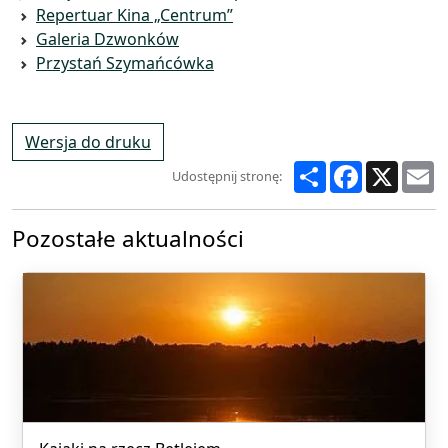
Repertuar Kina „Centrum”
Galeria Dzwonków
Przystań Szymańcówka
Wersja do druku
Share
Facebook
X
E
Udostępnij stronę:
Pozostałe aktualności