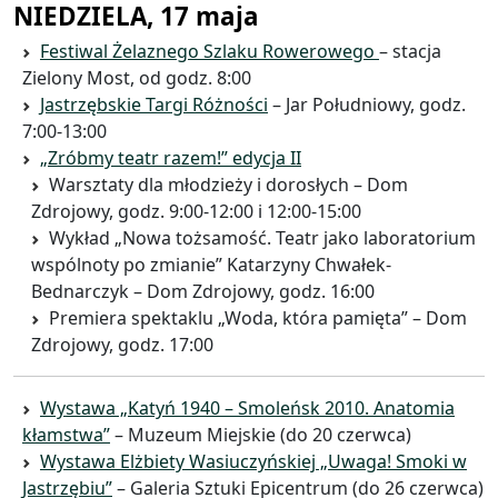
NIEDZIELA, 17 maja
Festiwal Żelaznego Szlaku Rowerowego
– stacja
Zielony Most, od godz. 8:00
Jastrzębskie Targi Różności
– Jar Południowy, godz.
7:00-13:00
„Zróbmy teatr razem!” edycja II
Warsztaty dla młodzieży i dorosłych – Dom
Zdrojowy, godz. 9:00-12:00 i 12:00-15:00
Wykład „Nowa tożsamość. Teatr jako laboratorium
wspólnoty po zmianie” Katarzyny Chwałek-
Bednarczyk – Dom Zdrojowy, godz. 16:00
Premiera spektaklu „Woda, która pamięta” – Dom
Zdrojowy, godz. 17:00
Wystawa „Katyń 1940 – Smoleńsk 2010. Anatomia
kłamstwa”
– Muzeum Miejskie (do 20 czerwca)
Wystawa Elżbiety Wasiuczyńskiej „Uwaga! Smoki w
Jastrzębiu”
– Galeria Sztuki Epicentrum (do 26 czerwca)