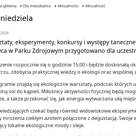
na główna
Dla mieszkańca
Aktualności
Aktualność
niedziela
.2026
taty, eksperymenty, konkursy i występy taneczne – 
wca w Parku Zdrojowym przygotowano dla uczestn
enie rozpocznie się o godzinie 15:00 i będzie doskonałą o
rzu, zdobycia praktycznej wiedzy o ekologii oraz wspólnej
ramie znajdą się ekologiczne warsztaty, podczas których 
lną sól do kąpieli. Miłośnicy aktywności fizycznej będą mog
e, a także przekonać się, jak energia wytwarzana siłą mięś
wiedzających czekać będą również widowiskowe eksperymen
 mrożenia ciekłym azotem połączone z degustacją. Swoje 
ący lokalne ekologiczne miody i oleje.