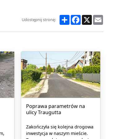
Share
Facebook
X
Email
Udostępnij stronę:
Poprawa parametrów na
ulicy Traugutta
Zakończyła się kolejna drogowa
m,
inwestycja w naszym mieście.