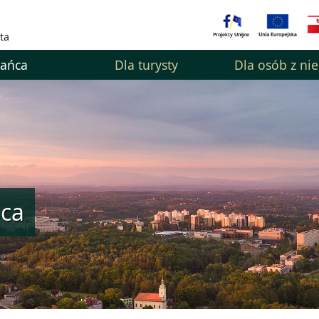
ta
kańca
Dla turysty
Dla osób z ni
ńca