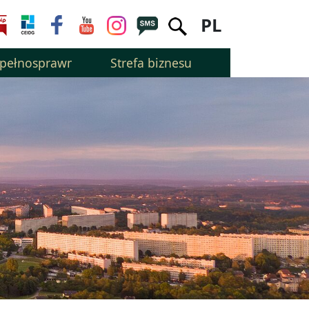
PL
epełnosprawnością
Strefa biznesu