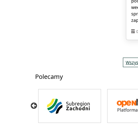
po
wee
sp
zap
Wszys
Polecamy