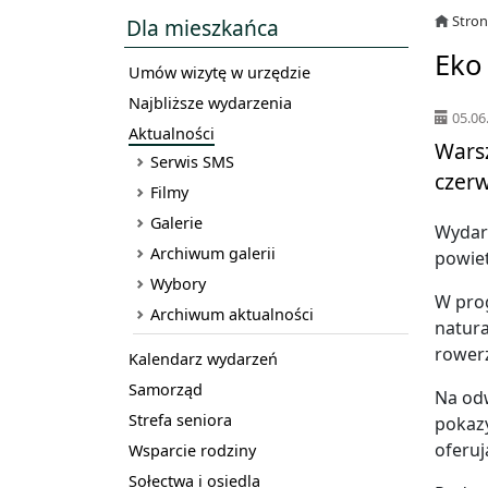
Stro
Dla mieszkańca
Eko 
Umów wizytę w urzędzie
Najbliższe wydarzenia
05.06
Aktualności
Warsz
Serwis SMS
czer
Filmy
Galerie
Wydarz
Archiwum galerii
powiet
Wybory
W prog
Archiwum aktualności
natura
rowerz
Kalendarz wydarzeń
Samorząd
Na od
Strefa seniora
pokazy
oferuj
Wsparcie rodziny
Sołectwa i osiedla