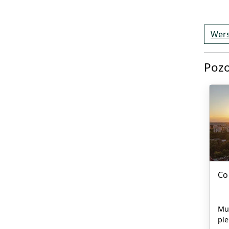
Wers
Pozo
Co
Mu
ple