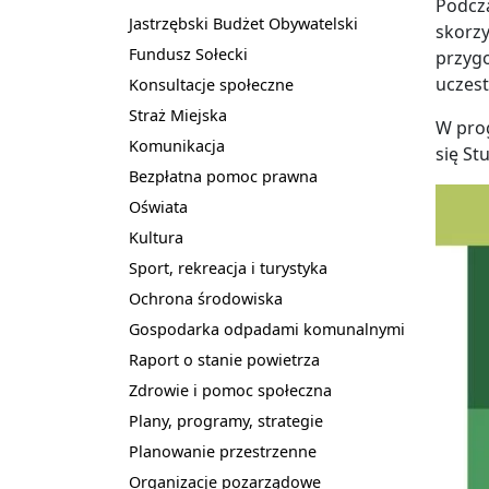
Podcz
Jastrzębski Budżet Obywatelski
skorzy
Fundusz Sołecki
przygo
uczest
Konsultacje społeczne
Straż Miejska
W prog
Komunikacja
się St
Bezpłatna pomoc prawna
Oświata
Kultura
Sport, rekreacja i turystyka
Ochrona środowiska
Gospodarka odpadami komunalnymi
Raport o stanie powietrza
Zdrowie i pomoc społeczna
Plany, programy, strategie
Planowanie przestrzenne
Organizacje pozarządowe