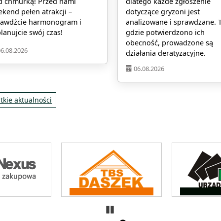
d chmurką! Przed nami
dlatego każde zgłoszenie
kend pełen atrakcji –
dotyczące gryzoni jest
rawdźcie harmonogram i
analizowane i sprawdzane. 
lanujcie swój czas!
gdzie potwierdzono ich
obecność, prowadzone są
06.08.2026
działania deratyzacyjne.
06.08.2026
tkie aktualności
Zatrzymaj