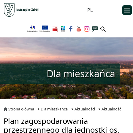
Przejdź do menu głównego
otwarc
PL
Przejdź do treści
Dla mieszkańca
Strona główna
Dla mieszkańca
Aktualności
Aktualność
Plan zagospodarowania
przestrzennego dla jednostki os.