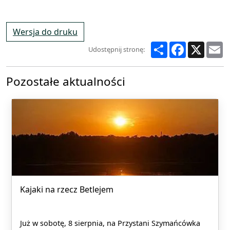
Wersja do druku
Share
Facebook
X
E
Udostępnij stronę:
Pozostałe aktualności
Kajaki na rzecz Betlejem
Już w sobotę, 8 sierpnia, na Przystani Szymańcówka