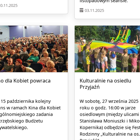
listopadowym seansie.
20.11.2025
03.11.2025
no dla Kobiet powraca
Kulturalnie na osiedlu
Przyjaźń
 15 października kolejny
W sobotę, 27 września 2025
ns w ramach Kina dla Kobiet
roku o godz. 16:00 w jarze
ogólnomiejskiego zadania
osiedlowym (między ulicami
trzębskiego Budżetu
Stanisława Moniuszki i Miko
ywatelskiego.
Kopernika) odbędzie się Fes
Rodzinny „Kulturalnie na os.