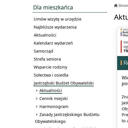
Stro
Dla mieszkańca
Akt
Umów wizytę w urzędzie
Najbliższe wydarzenia
Aktualności
Kalendarz wydarzeń
Samorząd
Strefa seniora
Wsparcie rodziny
Sołectwa i osiedla
Wi
Jastrzębski Budżet Obywatelski
po
Aktualności
Zna
Cennik miejski
Jas
Harmonogram
Oby
Zasady Jastrzębskiego Budżetu
Pre
to 
Obywatelskiego