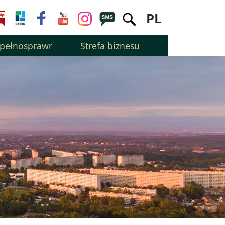
PL
epełnosprawnością
Strefa biznesu