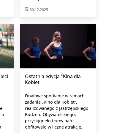
30.12.2025
ieci
Ostatnia edycja "Kina dla
Kobiet"
Finałowe spotkanie w ramach
zadania „Kino dla Kobiet”,
e.
realizowanego z Jastrzębskiego
 a
Budżetu Obywatelskiego,
przyciągnęło tłumy pań i
a
obfitowało w liczne atrakcje.