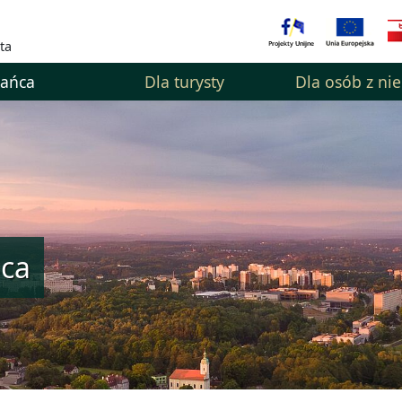
ta
kańca
Dla turysty
Dla osób z ni
ńca