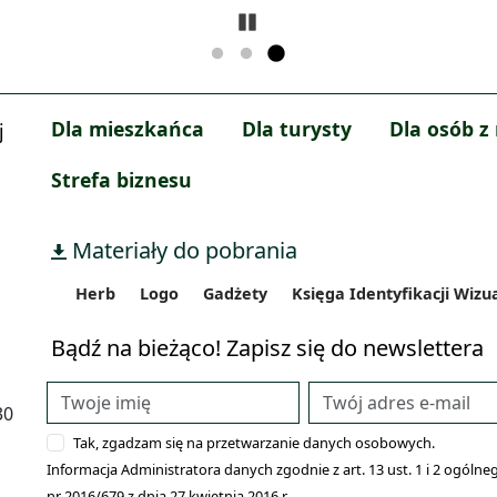
Zatrzymaj
Dla mieszkańca
Dla turysty
Dla osób z
j
Strefa biznesu
Materiały do pobrania
Herb
Logo
Gadżety
Księga Identyfikacji Wizu
Bądź na bieżąco! Zapisz się do newslettera
30
Tak, zgadzam się na przetwarzanie danych osobowych.
Informacja Administratora danych zgodnie z art. 13 ust. 1 i 2 ogó
nr 2016/679 z dnia 27 kwietnia 2016 r.