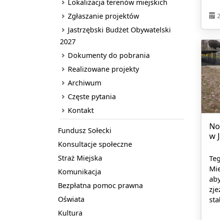
Lokalizacja terenów miejskich
Zgłaszanie projektów
Jastrzębski Budżet Obywatelski
2027
Dokumenty do pobrania
Realizowane projekty
Archiwum
Częste pytania
Kontakt
No
Fundusz Sołecki
w 
Konsultacje społeczne
Straż Miejska
Teg
Mie
Komunikacja
aby
Bezpłatna pomoc prawna
zje
Oświata
sta
Kultura