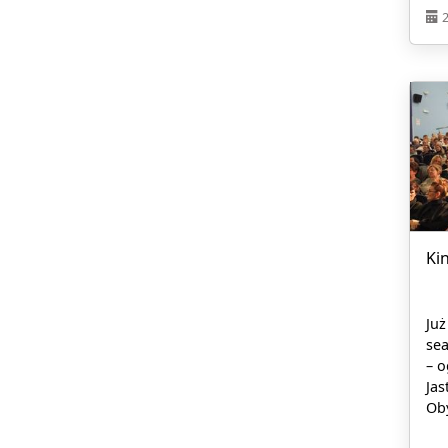
Ki
Już
sea
– 
Jas
Ob