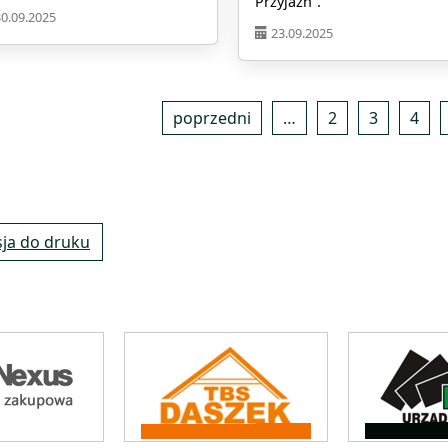
Przyjaźń”.
30.09.2025
23.09.2025
poprzedni
…
2
3
4
ja do druku