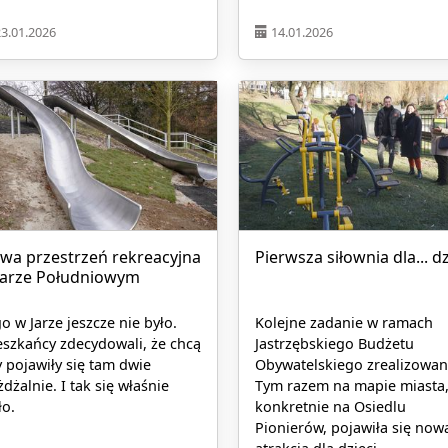
23.01.2026
14.01.2026
wa przestrzeń rekreacyjna
Pierwsza siłownia dla... dz
Jarze Południowym
o w Jarze jeszcze nie było.
Kolejne zadanie w ramach
szkańcy zdecydowali, że chcą
Jastrzębskiego Budżetu
 pojawiły się tam dwie
Obywatelskiego zrealizowan
żdżalnie. I tak się właśnie
Tym razem na mapie miasta,
ło.
konkretnie na Osiedlu
Pionierów, pojawiła się now