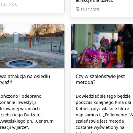
atrakcja dla dzieci.
17.12.2025
16.12.2025
wa atrakcja na osiedlu
Czy w szaleństwie jest
zyjaźń
metoda?
kończono i odebrano
Dowiedzieć się tego będzie
onanie inwestycji
podczas kolejnego Kina dla
alizowanej w ramach
Kobiet, gdyż właśnie film z
trzębskiego Budżetu
napisami p.t. „Follemente. 
ywatelskiego pn. „Centrum
szaleństwie jest metoda”
reacji w Jarze”.
zostanie wyświetlony na