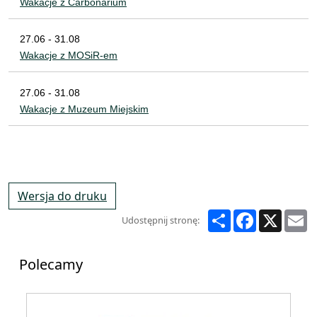
Wakacje z Carbonarium
27.06 - 31.08
Wakacje z MOSiR-em
27.06 - 31.08
Wakacje z Muzeum Miejskim
Wersja do druku
Share
Facebook
X
E
Udostępnij stronę:
Polecamy