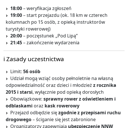
18:00
– weryfikacja zgłoszeń
19:00
– start przejazdu (ok. 18 km w czterech
kolumnach po 15 osób, z opieką instruktorów
turystyki rowerowej)
20:00
– poczęstunek „Pod Lipą”
21:45
– zakończenie wydarzenia
ℹ️ Zasady uczestnictwa
Limit:
56 osób
Udział mogą wziąć osoby pełnoletnie na własną
odpowiedzialność oraz dzieci i młodzież
z rocznika
2015 i starsi
, wyłącznie pod opieką dorosłych
Obowiązkowe:
sprawny rower z oświetleniem i
odblaskami
oraz
kask rowerowy
Przejazd odbędzie się
zgodnie z przepisami ruchu
drogowego
– ściganie się jest zabronione
Organizatorzy zapewniają
ubezpieczenie NNW