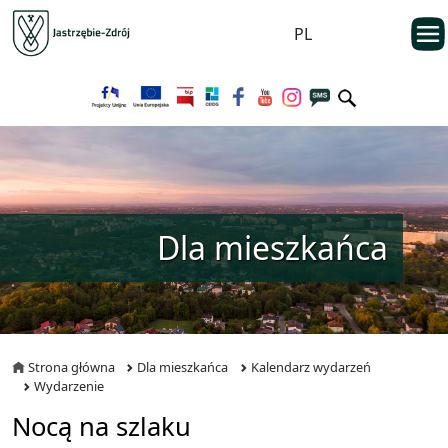
Przejdź do menu głównego
otwarc
PL
Przejdź do treści
Dla mieszkańca
Strona główna
Dla mieszkańca
Kalendarz wydarzeń
Wydarzenie
Nocą na szlaku