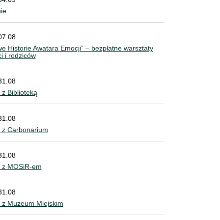
nie
07.08
e Historie Awatara Emocji” – bezpłatne warsztaty
ci i rodziców
31.08
z Biblioteką
31.08
 z Carbonarium
31.08
e z MOSiR-em
31.08
 z Muzeum Miejskim