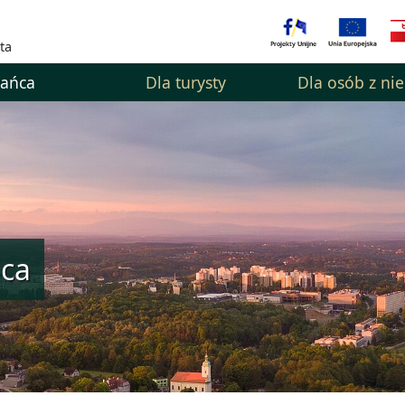
ta
kańca
Dla turysty
Dla osób z ni
ńca