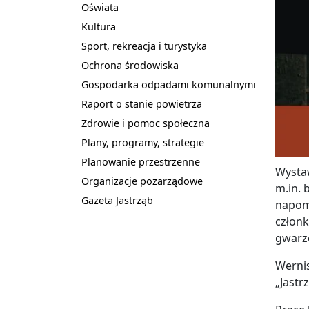
Oświata
Kultura
Sport, rekreacja i turystyka
Ochrona środowiska
Gospodarka odpadami komunalnymi
Raport o stanie powietrza
Zdrowie i pomoc społeczna
Plany, programy, strategie
Planowanie przestrzenne
Wystaw
Organizacje pozarządowe
m.in. 
Gazeta Jastrząb
napomi
członk
gwarze
Werni
„Jastr