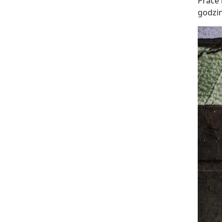
Prace 
godzin