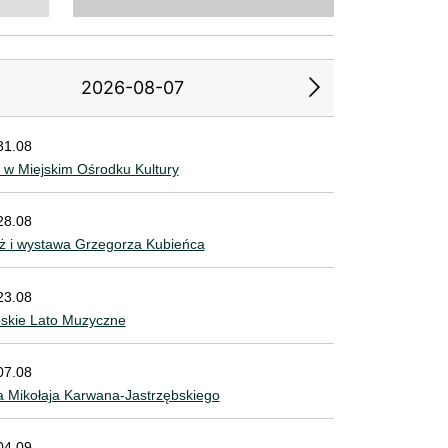
2026-08-07
31.08
2
3
4
5
6
 w Miejskim Ośrodku Kultury
9
10
11
12
13
28.08
ż i wystawa Grzegorza Kubieńca
5
16
17
18
19
20
2
23
24
25
26
27
23.08
bskie Lato Muzyczne
9
30
07.08
 Mikołaja Karwana-Jastrzębskiego
04.09