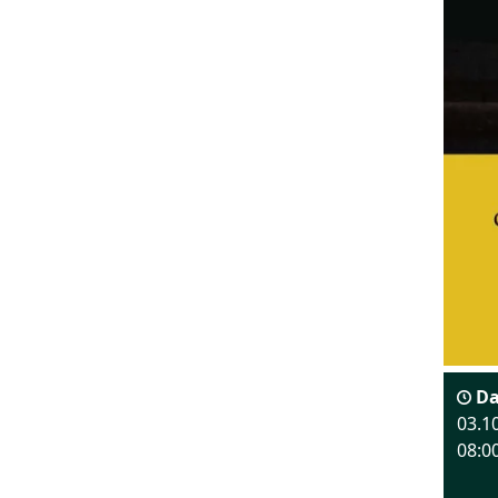
Da
03.1
08:0