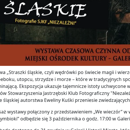
a „Straszki śląskie, czyli wędrówki po świecie magii i wie
beboku, utopcu, strzydze i morze – które w tradycyjnych spo
nającą. Ekspozycja ukazuje tajemnicze istoty uchwycone
ów Stowarzyszenia Jastrzębski Klub Fotograficzny "Niezal
 śląskiej autorstwa Eweliny Kuśki przeniesie zwiedzających s
saż wystawy połączony z przedstawieniem „We wieczór” w 
zymbioki” odbędzie się 3 października o godz. 17:00 w Galeri