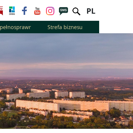
PL
epełnosprawnością
Strefa biznesu