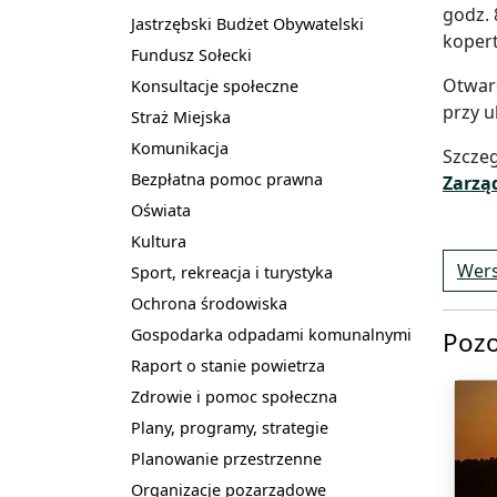
godz. 
Jastrzębski Budżet Obywatelski
koper
Fundusz Sołecki
Otwarc
Konsultacje społeczne
przy u
Straż Miejska
Komunikacja
Szczeg
Bezpłatna pomoc prawna
Zarzą
Oświata
Kultura
Wers
Sport, rekreacja i turystyka
Ochrona środowiska
Gospodarka odpadami komunalnymi
Pozo
Raport o stanie powietrza
Zdrowie i pomoc społeczna
Plany, programy, strategie
Planowanie przestrzenne
Organizacje pozarządowe