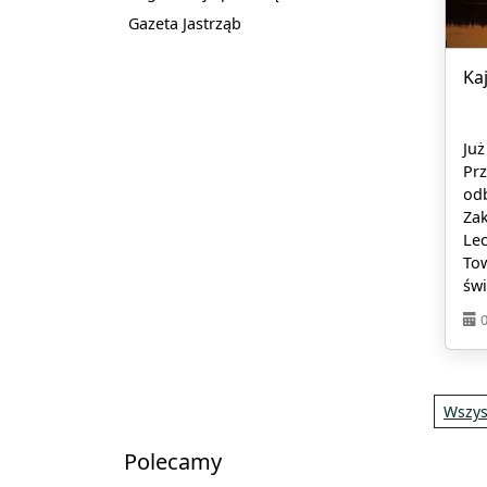
Gazeta Jastrząb
Ka
Już
Pr
odb
Za
Lec
Tow
świ
Wszys
Polecamy