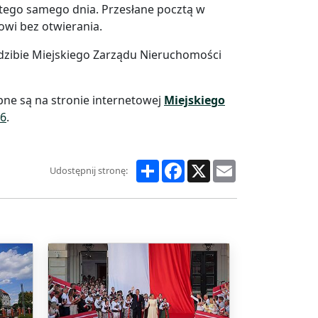
 tego samego dnia. Przesłane pocztą w
wi bez otwierania.
iedzibie Miejskiego Zarządu Nieruchomości
ne są na stronie internetowej
Miejskiego
16
.
Share
Facebook
X
Email
Udostępnij stronę: