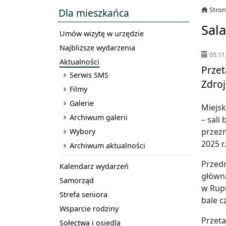
Stro
Dla mieszkańca
Sal
Umów wizytę w urzędzie
Najbliższe wydarzenia
05.11
Aktualności
Przet
Serwis SMS
Zdroj
Filmy
Galerie
Miejsk
Archiwum galerii
– sali
przezn
Wybory
2025 r.
Archiwum aktualności
Przedm
Kalendarz wydarzeń
główną
Samorząd
w Rupt
Strefa seniora
bale c
Wsparcie rodziny
Przeta
Sołectwa i osiedla