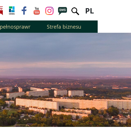
PL
epełnosprawnością
Strefa biznesu