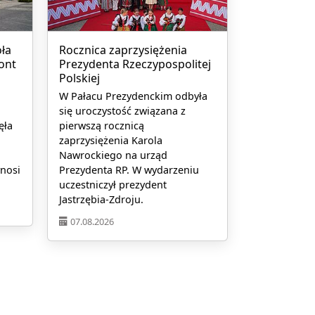
ła
Rocznica zaprzysiężenia
ont
Prezydenta Rzeczypospolitej
Polskiej
W Pałacu Prezydenckim odbyła
się uroczystość związana z
ęła
pierwszą rocznicą
zaprzysiężenia Karola
Nawrockiego na urząd
ynosi
Prezydenta RP. W wydarzeniu
uczestniczył prezydent
Jastrzębia-Zdroju.
07.08.2026