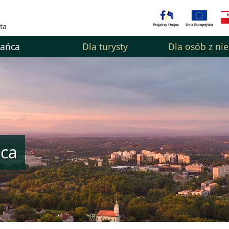
ta
kańca
Dla turysty
Dla osób z ni
ńca