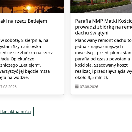
jaki na rzecz Betlejem
Parafia NMP Matki Kościo
prowadzi zbiórkę na rem
dachu świątyni
 w sobotę, 8 sierpnia, na
Planowany remont dachu to
zystani Szymańcówka
jedna z najważniejszych
ędzie się zbiórka na rzecz
inwestycji, przed jakimi stan
kładu Opiekuńczo-
parafia od czasu powstania
zniczego „Betlejem”.
kościoła. Szacowany koszt
arzyszyć jej będzie msza
realizacji przedsięwzięcia w
ęta na wodzie.
około 3,5 mln zł.
07.08.2026
07.08.2026
tkie aktualności