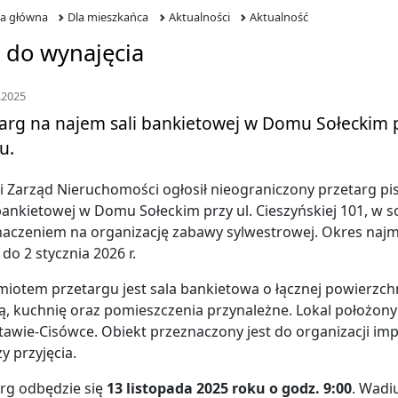
na główna
Dla mieszkańca
Aktualności
Aktualność
a do wynajęcia
.2025
arg na najem sali bankietowej w Domu Sołeckim prz
u.
i Zarząd Nieruchomości ogłosił nieograniczony przetarg p
 bankietowej w Domu Sołeckim przy ul. Cieszyńskiej 101, w 
aczeniem na organizację zabawy sylwestrowej. Okres najmu
 do 2 stycznia 2026 r.
iotem przetargu jest sala bankietowa o łącznej powierzch
, kuchnię oraz pomieszczenia przynależne. Lokal położon
awie-Cisówce. Obiekt przeznaczony jest do organizacji imp
zy przyjęcia.
rg odbędzie się
13 listopada 2025 roku o godz. 9:00
. Wadi