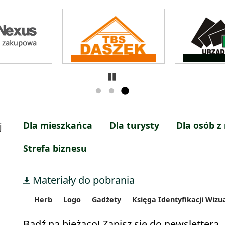
Zatrzymaj
Dla mieszkańca
Dla turysty
Dla osób z
j
Strefa biznesu
Materiały do pobrania
Herb
Logo
Gadżety
Księga Identyfikacji Wizu
Bądź na bieżąco! Zapisz się do newslettera