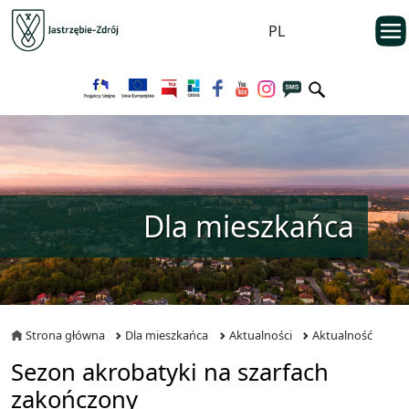
Przejdź do menu głównego
otwarc
PL
Przejdź do treści
Dla mieszkańca
Strona główna
Dla mieszkańca
Aktualności
Aktualność
Sezon akrobatyki na szarfach
zakończony