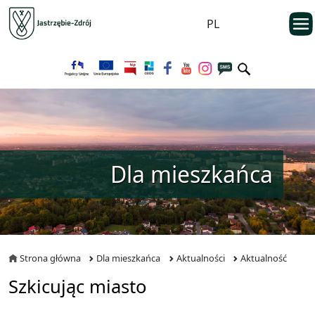
Przejdź do menu głównego
otwarc
PL
Przejdź do treści
Dla mieszkańca
Strona główna
Dla mieszkańca
Aktualności
Aktualność
Szkicując miasto