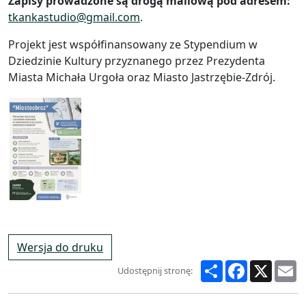
Zapisy prowadzone są drogą mailową pod adresem:
tkankastudio@gmail.com
.
Projekt jest współfinansowany ze Stypendium w
Dziedzinie Kultury przyznanego przez Prezydenta
Miasta Michała Urgoła oraz Miasto Jastrzębie-Zdrój.
Wersja do druku
Share
Facebook
X
E
Udostępnij stronę: