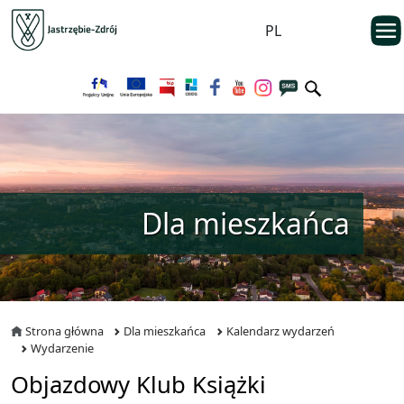
Przejdź do menu głównego
otwarc
PL
Przejdź do treści
Dla mieszkańca
Strona główna
Dla mieszkańca
Kalendarz wydarzeń
Wydarzenie
Objazdowy Klub Książki