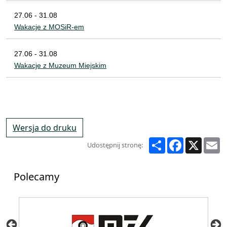
27.06 - 31.08
Wakacje z MOSiR-em
27.06 - 31.08
Wakacje z Muzeum Miejskim
Wersja do druku
Share
Facebook
X
E
Udostępnij stronę:
Polecamy