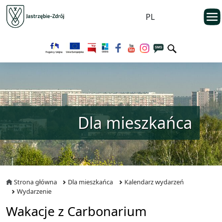
Przejdź do menu głównego
otwarc
PL
Przejdź do treści
Dla mieszkańca
Strona główna
Dla mieszkańca
Kalendarz wydarzeń
Wydarzenie
Wakacje z Carbonarium