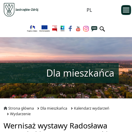
Przejdź do menu głównego
otwarc
PL
Przejdź do treści
Dla mieszkańca
Strona główna
Dla mieszkańca
Kalendarz wydarzeń
Wydarzenie
Wernisaż wystawy Radosława