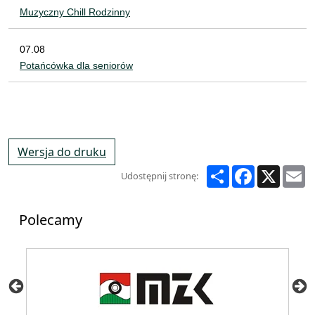
Muzyczny Chill Rodzinny
07.08
Potańcówka dla seniorów
Wersja do druku
Share
Facebook
X
E
Udostępnij stronę:
Polecamy