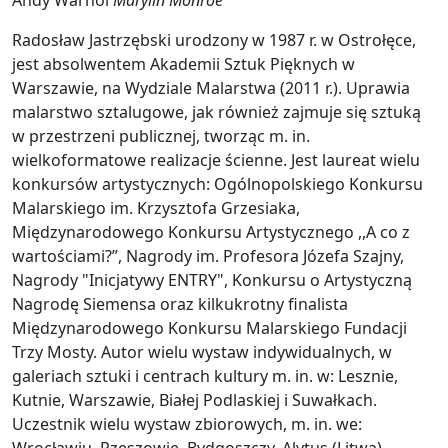
Andy Warhol
Marylin Monroe
Radosław Jastrzębski urodzony w 1987 r. w Ostrołęce,
jest absolwentem Akademii Sztuk Pięknych w
Warszawie, na Wydziale Malarstwa (2011 r.). Uprawia
malarstwo sztalugowe, jak również zajmuje się sztuką
w przestrzeni publicznej, tworząc m. in.
wielkoformatowe realizacje ścienne. Jest laureat wielu
konkursów artystycznych: Ogólnopolskiego Konkursu
Malarskiego im. Krzysztofa Grzesiaka,
Międzynarodowego Konkursu Artystycznego ,,A co z
wartościami?”, Nagrody im. Profesora Józefa Szajny,
Nagrody "Inicjatywy ENTRY", Konkursu o Artystyczną
Nagrodę Siemensa oraz kilkukrotny finalista
Międzynarodowego Konkursu Malarskiego Fundacji
Trzy Mosty. Autor wielu wystaw indywidualnych, w
galeriach sztuki i centrach kultury m. in. w: Lesznie,
Kutnie, Warszawie, Białej Podlaskiej i Suwałkach.
Uczestnik wielu wystaw zbiorowych, m. in. we: