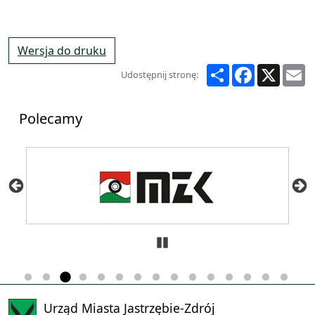
Wersja do druku
Share
Facebook
X
E
Udostępnij stronę:
Polecamy
Zatrzymaj
Urząd Miasta Jastrzębie-Zdrój