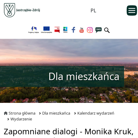
Przejdź do menu głównego
otwarc
PL
Przejdź do treści
Dla mieszkańca
Strona główna
Dla mieszkańca
Kalendarz wydarzeń
Wydarzenie
Zapomniane dialogi - Monika Kruk,