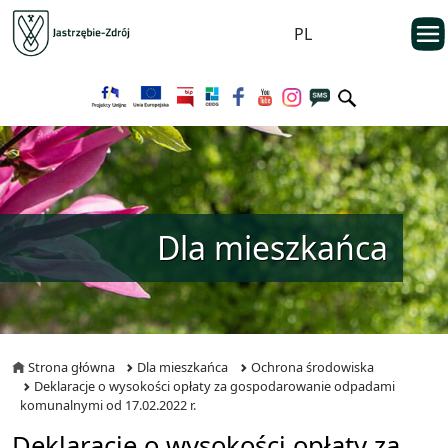
Przejdź do menu głównego
otwarc
PL
Przejdź do treści
Dla mieszkańca
Strona główna
Dla mieszkańca
Ochrona środowiska
Deklaracje o wysokości opłaty za gospodarowanie odpadami
komunalnymi od 17.02.2022 r.
Deklaracje o wysokości opłaty za