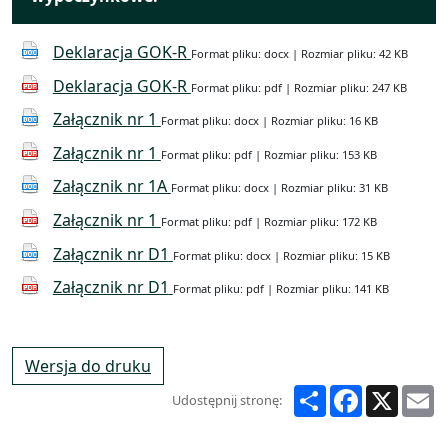
Deklaracja GOK-R
Format pliku: docx | Rozmiar pliku: 42 KB
Deklaracja GOK-R
Format pliku: pdf | Rozmiar pliku: 247 KB
Załącznik nr 1
Format pliku: docx | Rozmiar pliku: 16 KB
Załącznik nr 1
Format pliku: pdf | Rozmiar pliku: 153 KB
Załącznik nr 1A
Format pliku: docx | Rozmiar pliku: 31 KB
Załącznik nr 1
Format pliku: pdf | Rozmiar pliku: 172 KB
Załącznik nr D1
Format pliku: docx | Rozmiar pliku: 15 KB
Załącznik nr D1
Format pliku: pdf | Rozmiar pliku: 141 KB
Wersja do druku
Share
Facebook
X
E
Udostępnij stronę: