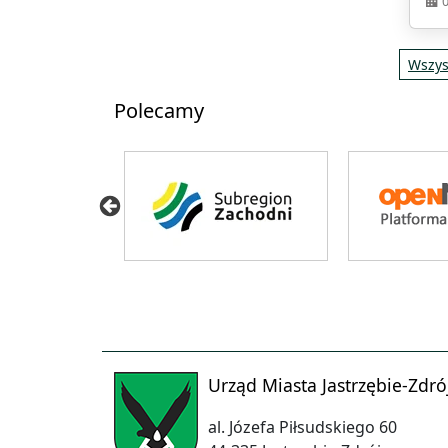
Wszys
Polecamy
Urząd Miasta Jastrzębie-Zdró
al. Józefa Piłsudskiego 60