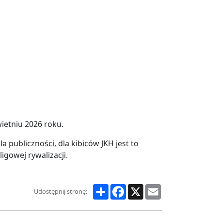
ietniu 2026 roku.
 publiczności, dla kibiców JKH jest to
igowej rywalizacji.
Share
Facebook
X
Email
Udostępnij stronę: