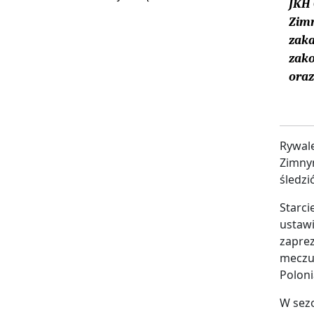
JKH 
Zimn
zaka
zako
oraz
Rywale
Zimnym
śledzi
Starci
ustawi
zaprez
meczu 
Poloni
W sezo