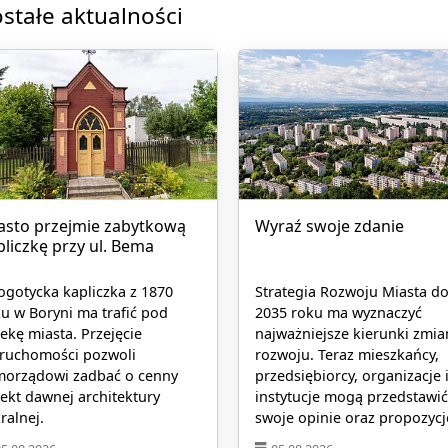
stałe aktualności
asto przejmie zabytkową
Wyraź swoje zdanie
pliczkę przy ul. Bema
gotycka kapliczka z 1870
Strategia Rozwoju Miasta d
u w Boryni ma trafić pod
2035 roku ma wyznaczyć
ekę miasta. Przejęcie
najważniejsze kierunki zmia
eruchomości pozwoli
rozwoju. Teraz mieszkańcy,
morządowi zadbać o cenny
przedsiębiorcy, organizacje 
ekt dawnej architektury
instytucje mogą przedstawić
ralnej.
swoje opinie oraz propozycj