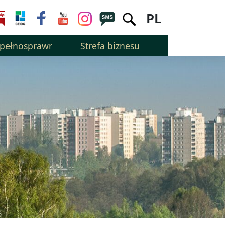
PL
epełnosprawnością
Strefa biznesu