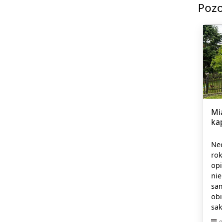
Pozo
Mi
ka
Neo
rok
opi
ni
sa
obi
sak