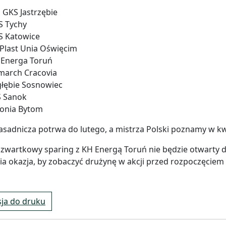
 GKS Jastrzębie
S Tychy
S Katowice
Plast Unia Oświęcim
 Energa Toruń
march Cracovia
łębie Sosnowiec
S Sanok
lonia Bytom
asadnicza potrwa do lutego, a mistrza Polski poznamy w kw
zwartkowy sparing z KH Energą Toruń nie będzie otwarty dla
ia okazja, by zobaczyć drużynę w akcji przed rozpoczęciem l
ja do druku