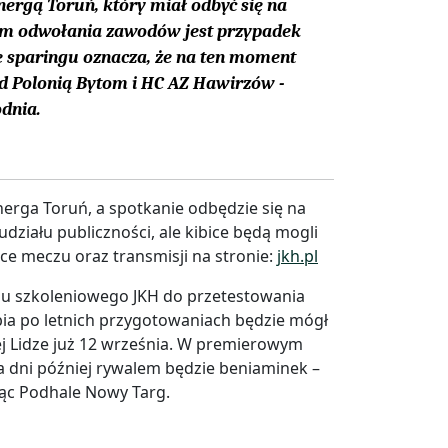
ergą Toruń, który miał odbyć się na
dem odwołania zawodów jest przypadek
 sparingu oznacza, że na ten moment
d Polonią Bytom i HC AZ Hawirzów -
odnia.
erga Toruń, a spotkanie odbędzie się na
ziału publiczności, ale kibice będą mogli
ce meczu oraz transmisji na stronie:
jkh.pl
tabu szkoleniowego JKH do przetestowania
ębia po letnich przygotowaniach będzie mógł
ej Lidze już 12 września. W premierowym
wa dni później rywalem będzie beniaminek –
jąc Podhale Nowy Targ.