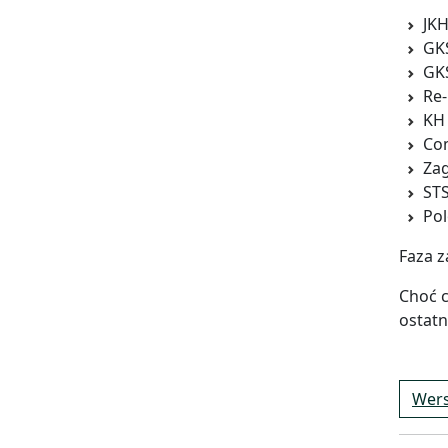
JKH
GK
GK
Re-
KH
Co
Zag
ST
Po
Faza z
Choć c
ostatn
Wers