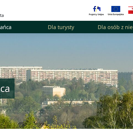
ta
kańca
Dla turysty
Dla osób z ni
ńca