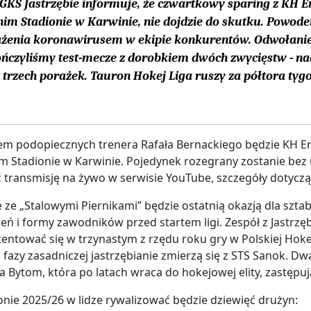
GKS Jastrzębie informuje, że czwartkowy sparing z KH En
im Stadionie w Karwinie, nie dojdzie do skutku. Powo
żenia koronawirusem w ekipie konkurentów. Odwołanie
ńczyliśmy test-mecze z dorobkiem dwóch zwycięstw - na
 trzech porażek. Tauron Hokej Liga ruszy za półtora tyg
m podopiecznych trenera Rafała Bernackiego będzie KH En
 Stadionie w Karwinie. Pojedynek rozegrany zostanie bez ud
ć transmisję na żywo w serwisie YouTube, szczegóły dotyczą
e ze „Stalowymi Piernikami” będzie ostatnią okazją dla sz
eń i formy zawodników przed startem ligi. Zespół z Jastrz
entować się w trzynastym z rzędu roku gry w Polskiej Hok
fazy zasadniczej jastrzębianie zmierzą się z STS Sanok. D
a Bytom, która po latach wraca do hokejowej elity, zastępu
nie 2025/26 w lidze rywalizować będzie dziewięć drużyn: