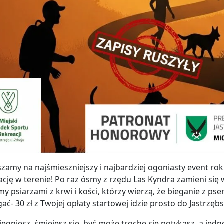
zamy na najśmieszniejszy i najbardziej ogoniasty event ro
ację w terenie! Po raz ósmy z rzędu Las Kyndra zamieni się w
my psiarzami z krwi i kości, którzy wierzą, że bieganie z ps
ć- 30 zł z Twojej opłaty startowej idzie prosto do Jastrzęb
biegniesz, śmiejesz się, być może trochę się potykasz, a jed