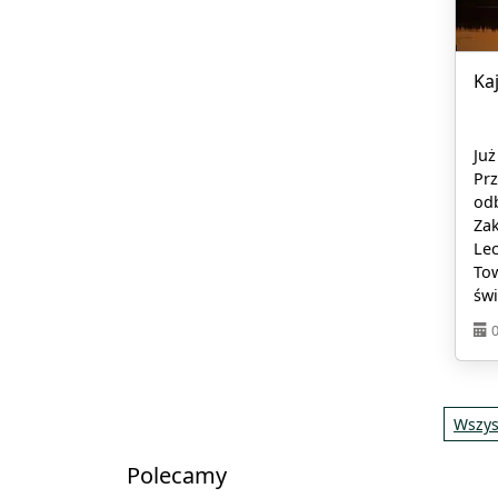
Ka
Już
Pr
odb
Za
Lec
Tow
świ
Wszys
Polecamy