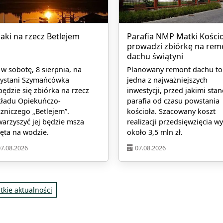
jaki na rzecz Betlejem
Parafia NMP Matki Kościo
prowadzi zbiórkę na rem
dachu świątyni
 w sobotę, 8 sierpnia, na
Planowany remont dachu to
zystani Szymańcówka
jedna z najważniejszych
ędzie się zbiórka na rzecz
inwestycji, przed jakimi stan
kładu Opiekuńczo-
parafia od czasu powstania
zniczego „Betlejem”.
kościoła. Szacowany koszt
arzyszyć jej będzie msza
realizacji przedsięwzięcia w
ęta na wodzie.
około 3,5 mln zł.
07.08.2026
07.08.2026
tkie aktualności