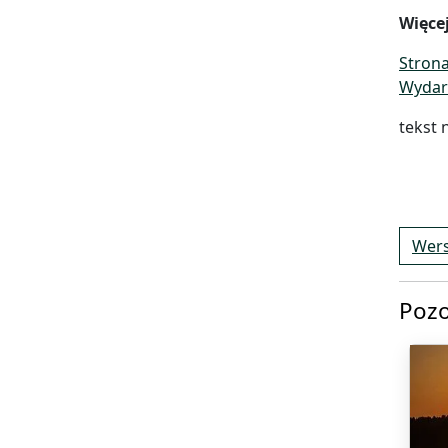
Więcej
Strona
Wydar
tekst 
Wers
Pozo