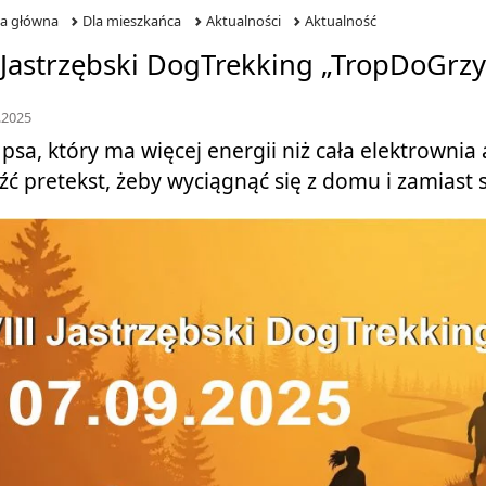
na główna
Dla mieszkańca
Aktualności
Aktualność
I Jastrzębski DogTrekking „TropDoGrz
.2025
psa, który ma więcej energii niż cała elektrowni
źć pretekst, żeby wyciągnąć się z domu i zamiast se