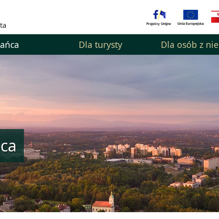
ta
kańca
Dla turysty
Dla osób z ni
ńca