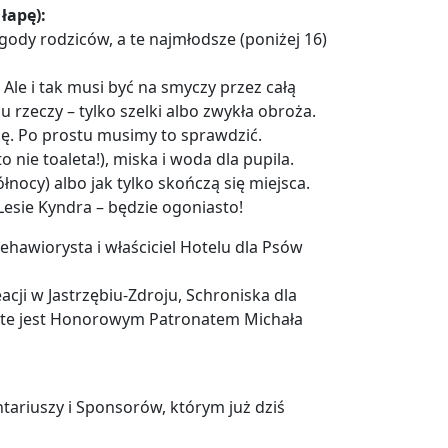
łapę):
 zgody rodziców, a te najmłodsze (poniżej 16)
 Ale i tak musi być na smyczy przez całą
u rzeczy – tylko szelki albo zwykła obroża.
nę. Po prostu musimy to sprawdzić.
nie toaleta!), miska i woda dla pupila.
nocy) albo jak tylko skończą się miejsca.
Lesie Kyndra – będzie ogoniasto!
ehawiorysta i właściciel Hotelu dla Psów
cji w Jastrzębiu-Zdroju, Schroniska dla
jęte jest Honorowym Patronatem Michała
ariuszy i Sponsorów, którym już dziś