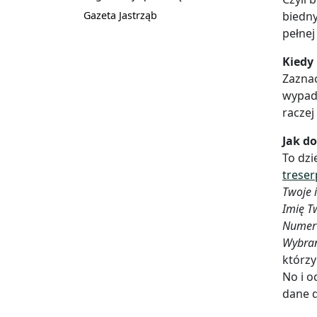
Gazeta Jastrząb
biedny
pełnej
Kiedy 
Zaznac
wypado
raczej
Jak do
To dzi
trese
Twoje 
Imię T
Numer 
Wybran
którzy
No i o
dane d