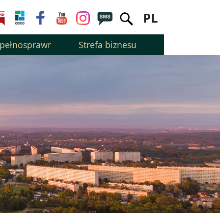
PL
epełnosprawnością
Strefa biznesu