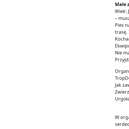
Małe z
Wiek: 
– mus
Pies n
trasę.
Kocham
Ekwipu
Nie ma
Przyjd
Organi
TropD
Jak za
Zwierz
Urgoła
W orga
serdec