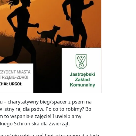
ku – charytatywny bieg/spacer z psem na
 istny raj dla psów. Po co to robimy? Bo
em to wspaniałe zajęcie! I uwielbiamy
skiego Schroniska dla Zwierząt.
nocześnie robisz coś fantastycznego dla tych