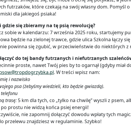
ch futrzaków, które czekają na swój własny dom. Pomyśl o 
 miski dla jakiegoś psiaka!
i gdzie się zbieramy na tę psią rewolucję?
z sobie w kalendarzu: 7 września 2025 roku, startujemy pu
wa będzie na zielonej trawce, gdzie ulica Szkolna łączy się
 nie powinna się zgubić, w przeciwieństwie do niektórych z n
łączyć do tej bandy futrzanych i niefutrzanych szaleńcó
ecinnie proste, nawet Twój pies by to ogarnął (gdyby miał do
rpsow@tropdogrzybka.pl
. W treści wpisz nam:
imię i nazwisko
wojego psa (żebyśmy wiedzieli, kto będzie gwiazdą).
telefonu
ą trasę:
5 km dla tych, co „tylko na chwilę” wyszli z psem,
 po prostu nie widzą końca psiej energii!
czywiście, nie zapomnij dołączyć dowodu wpłaty tych magic
o przelewu znajdziesz w regulaminie. Szybko!