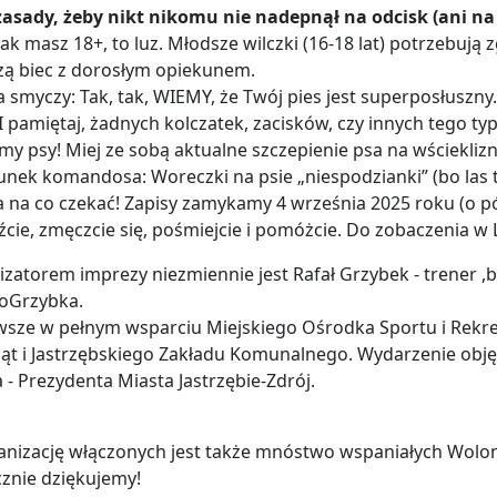
asady, żeby nikt nikomu nie nadepnął na odcisk (ani na 
Jak masz 18+, to luz. Młodsze wilczki (16-18 lat) potrzebują
zą biec z dorosłym opiekunem.
a smyczy: Tak, tak, WIEMY, że Twój pies jest superposłuszny.
 I pamiętaj, żadnych kolczatek, zacisków, czy innych tego typ
y psy! Miej ze sobą aktualne szczepienie psa na wściekliz
nek komandosa: Woreczki na psie „niespodzianki” (bo las to 
 na co czekać! Zapisy zamykamy 4 września 2025 roku (o pół
źcie, zmęczcie się, pośmiejcie i pomóżcie. Do zobaczenia w 
zatorem imprezy niezmiennie jest Rafał Grzybek - trener ,b
oGrzybka.
wsze w pełnym wsparciu Miejskiego Ośrodka Sportu i Rekrea
ąt i Jastrzębskiego Zakładu Komunalnego. Wydarzenie ob
 - Prezydenta Miasta Jastrzębie-Zdrój.
nizację włączonych jest także mnóstwo wspaniałych Wolont
znie dziękujemy!