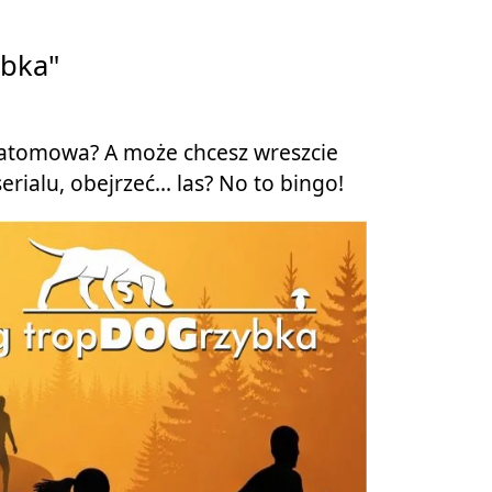
ybka"
a atomowa? A może chcesz wreszcie
rialu, obejrzeć... las? No to bingo!